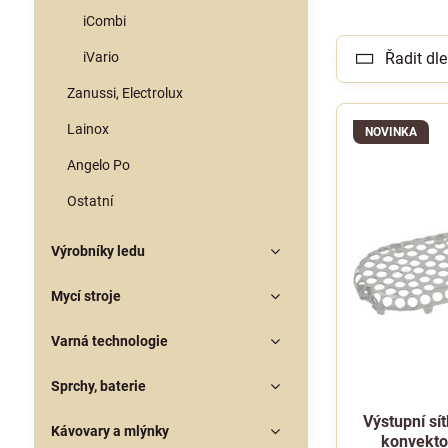
iCombi
iVario
Řadit dle
Zanussi, Electrolux
Lainox
NOVINKA
Angelo Po
Ostatní
Výrobníky ledu
Mycí stroje
Varná technologie
Sprchy, baterie
Výstupní sí
Kávovary a mlýnky
konvekto