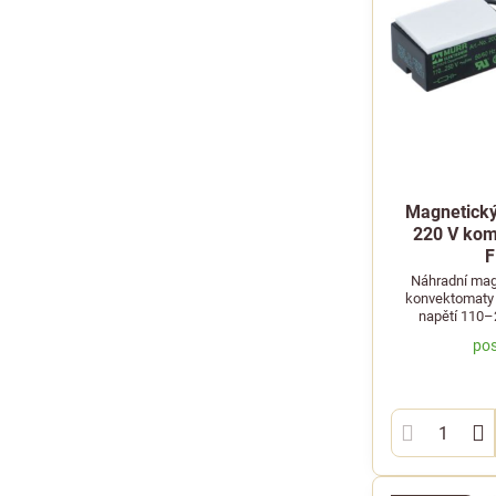
Magnetický
220 V kom
F
Náhradní mag
konvektomaty
napětí 110–2
pos