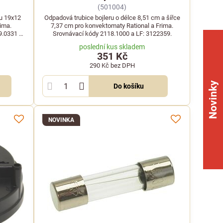
(501004)
ru 19x12
Odpadová trubice bojleru o délce 8,51 cm a šířce
ima.
7,37 cm pro konvektomaty Rational a Frima.
9.0331 a
Srovnávací kódy 2118.1000 a LF: 3122359.
poslední kus skladem
351 Kč
290 Kč
bez DPH
Novinky
Do košíku
NOVINKA