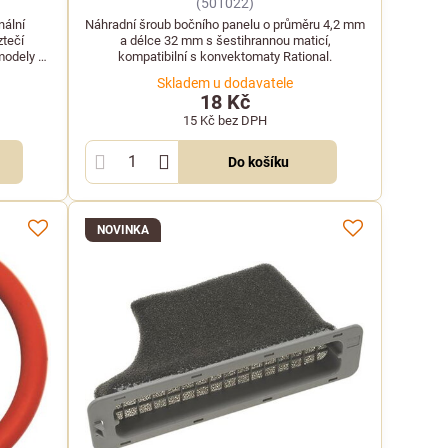
(501022)
nální
Náhradní šroub bočního panelu o průměru 4,2 mm
ztečí
a délce 32 mm s šestihrannou maticí,
modely v
kompatibilní s konvektomaty Rational.
.
Skladem u dodavatele
18 Kč
15 Kč
bez DPH
Do košíku
NOVINKA