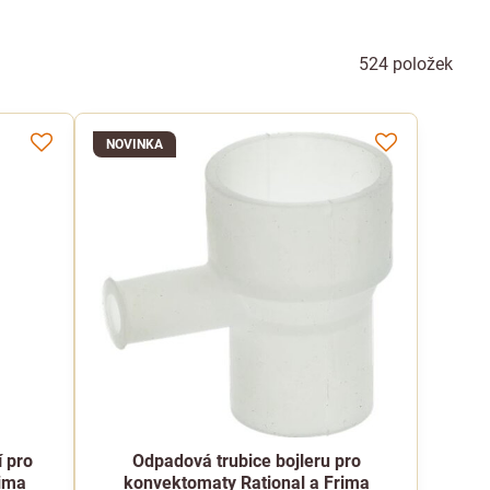
524
položek
NOVINKA
í pro
Odpadová trubice bojleru pro
rima
konvektomaty Rational a Frima