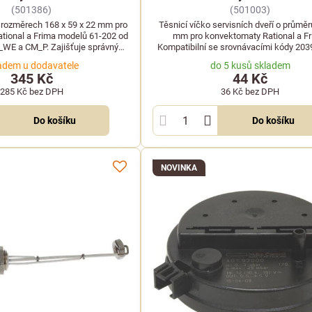
(501386)
(501003)
o rozměrech 168 x 59 x 22 mm pro
Těsnicí víčko servisních dveří o průmě
tional a Frima modelů 61-202 od
mm pro konvektomaty Rational a Fr
WE a CM_P. Zajišťuje správný
Kompatibilní se srovnávacími kódy 203
k a filtraci nečistot.
LF: 7150218.
adem u dodavatele
do 5 kusů skladem
345 Kč
44 Kč
285 Kč
bez DPH
36 Kč
bez DPH
Do košíku
Do košíku
NOVINKA