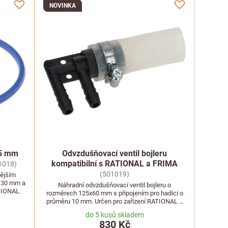
NOVINKA
45 mm
Odvzdušňovací ventil bojleru
kompatibilní s RATIONAL a FRIMA
1018)
(501019)
nějším
130 mm a
Náhradní odvzdušňovací ventil bojleru o
TIONAL.
rozměrech 125x60 mm s připojením pro hadici o
průměru 10 mm. Určen pro zařízení RATIONAL a
FRIMA.
do 5 kusů skladem
830 Kč