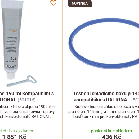
NOVINKA
ubě 190 ml kompatibilní s
Těsnění chladicího boxu ø 1
TIONAL
kompatibilní s RATIONAL
(501016)
(50
ilikon v tubě o objemu 190 ml je
Kruhové těsnění chladicího boxu s v
hlivé utěsnění a servisní opravy
průměrem 145 mm, vnitřním průměrem 
ních konvektomatů RATIONAL.
tloušťkou 7 mm pro konvektomaty RA
lední kus skladem
poslední kus skladem
1 851 Kč
436 Kč