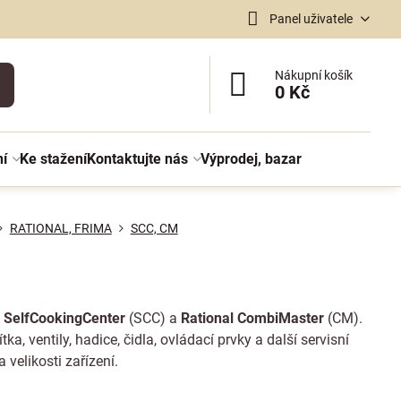
Panel uživatele
Nákupní košík
0 Kč
ní
Ke stažení
Kontaktujte nás
Výprodej, bazar
RATIONAL, FRIMA
SCC, CM
l SelfCookingCenter
(SCC) a
Rational CombiMaster
(CM).
tka, ventily, hadice, čidla, ovládací prvky a další servisní
velikosti zařízení.