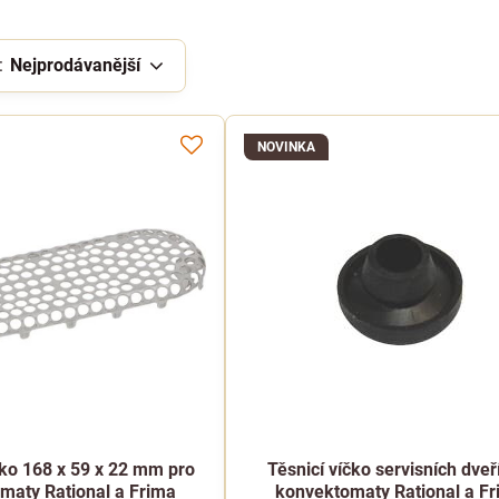
:
Nejprodávanější
NOVINKA
tko 168 x 59 x 22 mm pro
Těsnicí víčko servisních dveř
maty Rational a Frima
konvektomaty Rational a F