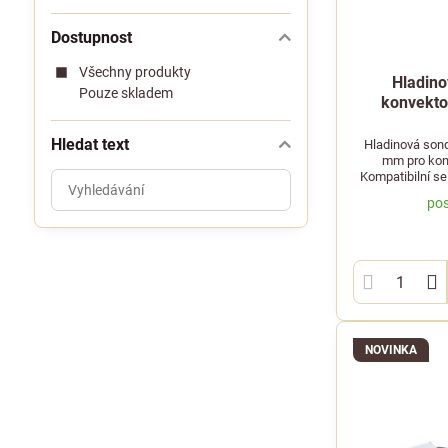
Dostupnost
Všechny produkty
Hladin
Pouze skladem
konvekto
Hledat text
Hladinová sond
mm pro konv
Kompatibilní s
Prohledat
výsledky
pos
filtru
fulltextem
NOVINKA