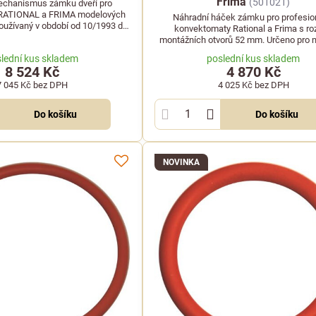
Frima
(501021)
echanismus zámku dveří pro
RATIONAL a FRIMA modelových
Náhradní háček zámku pro profesio
používaný v období od 10/1993 do
konvektomaty Rational a Frima s ro
11/2009.
montážních otvorů 52 mm. Určeno pro 
provozu od 06/1997 do 11/2009
lední kus skladem
poslední kus skladem
8 524 Kč
4 870 Kč
7 045 Kč
bez DPH
4 025 Kč
bez DPH
Do košíku
Do košíku
NOVINKA