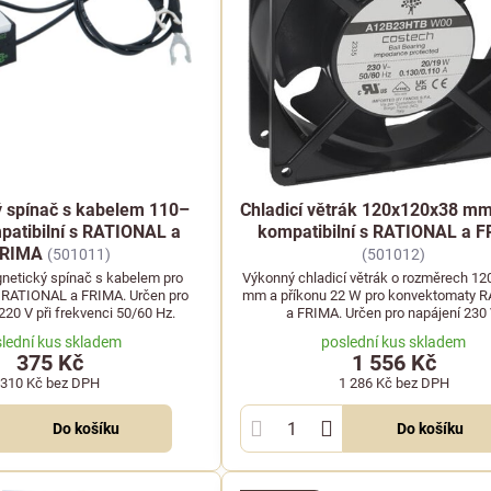
 spínač s kabelem 110–
Chladicí větrák 120x120x38 mm
patibilní s RATIONAL a
kompatibilní s RATIONAL a 
RIMA
(501011)
(501012)
netický spínač s kabelem pro
Výkonný chladicí větrák o rozměrech 1
 RATIONAL a FRIMA. Určen pro
mm a příkonu 22 W pro konvektomaty 
20 V při frekvenci 50/60 Hz.
a FRIMA. Určen pro napájení 230 
lední kus skladem
poslední kus skladem
375 Kč
1 556 Kč
310 Kč
bez DPH
1 286 Kč
bez DPH
Do košíku
Do košíku