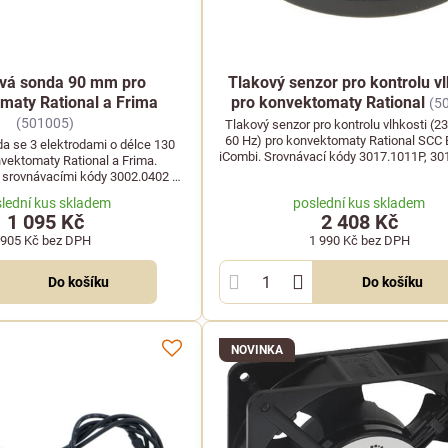
ová sonda 90 mm pro
Tlakový senzor pro kontrolu vl
maty Rational a Frima
pro konvektomaty Rational
(5
(501005)
Tlakový senzor pro kontrolu vlhkosti (2
60 Hz) pro konvektomaty Rational SCC E
a se 3 elektrodami o délce 130
iCombi. Srovnávací kódy 3017.1011P, 30
ektomaty Rational a Frima.
LF: 3320258.
e srovnávacími kódy 3002.0402 a
LF: 3341052.
lední kus skladem
poslední kus skladem
1 095 Kč
2 408 Kč
905 Kč
bez DPH
1 990 Kč
bez DPH
Do košíku
Do košíku
NOVINKA