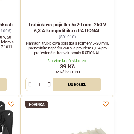
hkosti
Trubičková pojistka 5x20 mm, 250 V,
6,3 A kompatibilní s RATIONAL
01006)
(501010)
30 V, 50–
lektro a
Náhradní trubičková pojistka s rozměry 5x20 mm,
17.1011 a
jmenovitým napětím 250 V a proudem 6,3 A pro
profesionální konvektomaty RATIONAL.
5 a více kusů skladem
39 Kč
32 Kč
bez DPH
Do košíku
NOVINKA