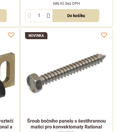
686 Kč
bez DPH
Do košíku
NOVINKA
oztečí
Šroub bočního panelu s šestihrannou
onal a
maticí pro konvektomaty Rational