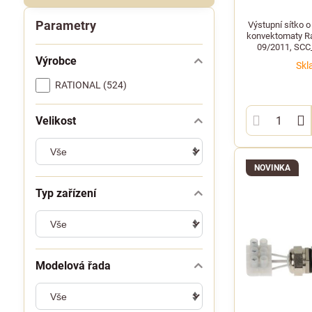
Parametry
Výstupní sítko 
konvektomaty Ra
09/2011, SCC_
odto
Výrobce
Skl
RATIONAL (524)
Velikost
NOVINKA
Typ zařízení
Modelová řada