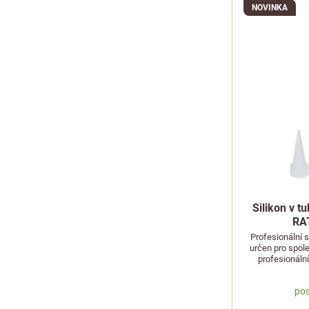
NOVINKA
Silikon v t
RA
Profesionální s
určen pro spole
profesionál
pos