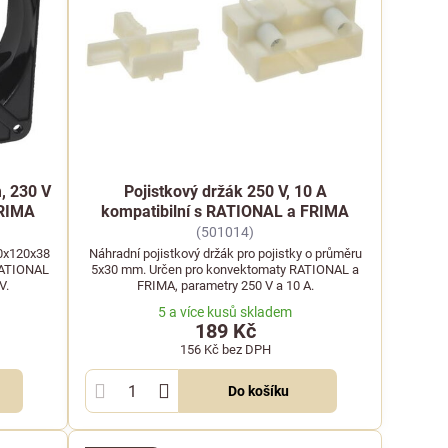
, 230 V
Pojistkový držák 250 V, 10 A
FRIMA
kompatibilní s RATIONAL a FRIMA
(501014)
20x120x38
Náhradní pojistkový držák pro pojistky o průměru
RATIONAL
5x30 mm. Určen pro konvektomaty RATIONAL a
V.
FRIMA, parametry 250 V a 10 A.
5 a více kusů skladem
189 Kč
156 Kč
bez DPH
Do košíku