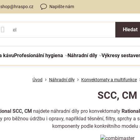
shop@hraspo.cz
Napište nám
Hledat
a kávu
Profesionální hygiena
Náhradní díly
Výkresy sestave
Úvod
Náhradní díly
Konvektomaty a multifunkce
SCC, CM
tional SCC, CM
najdete náhradní díly pro konvektomaty
Rationa
y pro běžnou údržbu i opravy, například těsnění, filtry, sprchy a sí
komponenty podle konkrétního modelu a 