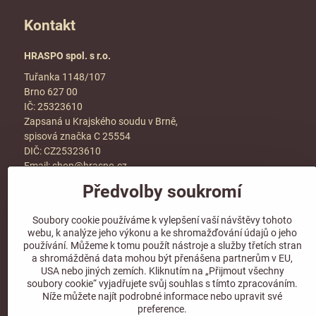
Kontakt
HRASPO spol. s r.o.
Tuřanka 1148/107
Brno 627 00
IČ: 25323610
Zapsaná u Krajského soudu v Brně,
spisová značka C 25554
DIČ: CZ25323610
Email:
shop@hraspo.cz
Obchodní podmínky
Předvolby soukromí
Ke stažení
Soubory cookie používáme k vylepšení vaší návštěvy tohoto
Více info v sekci
kontakt
webu, k analýze jeho výkonu a ke shromažďování údajů o jeho
používání. Můžeme k tomu použít nástroje a služby třetích stran
a shromážděná data mohou být přenášena partnerům v EU,
USA nebo jiných zemích. Kliknutím na „Přijmout všechny
soubory cookie“ vyjadřujete svůj souhlas s tímto zpracováním.
Sledujte naše sociální sítě!
Níže můžete najít podrobné informace nebo upravit své
preference.