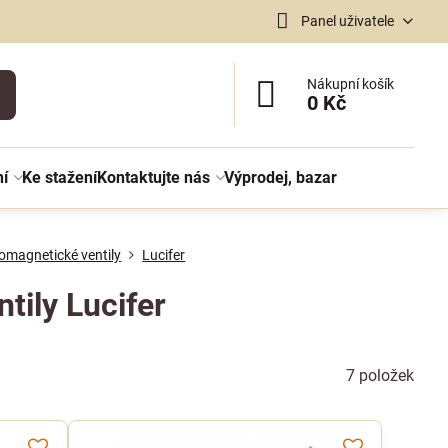
Panel uživatele
Nákupní košík
0 Kč
ní
Ke stažení
Kontaktujte nás
Výprodej, bazar
romagnetické ventily
Lucifer
tily Lucifer
7
položek