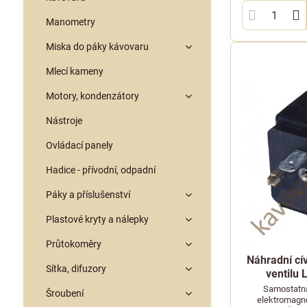
Manometry
Miska do páky kávovaru
Mlecí kameny
Motory, kondenzátory
Nástroje
Ovládací panely
Hadice - přívodní, odpadní
Páky a příslušenství
Plastové kryty a nálepky
Průtokoměry
Náhradní cí
Sítka, difuzory
ventilu 
Samostatná
Šroubení
elektromagne