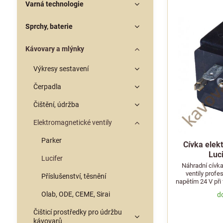
Varná technologie
Sprchy, baterie
Kávovary a mlýnky
Výkresy sestavení
Čerpadla
Čištění, údržba
Elektromagnetické ventily
Parker
Cívka elek
Luci
Lucifer
Náhradní cívka
ventily profe
Příslušenství, těsnění
napětím 24 V při
Olab, ODE, CEME, Sirai
d
Čišticí prostředky pro údržbu
kávovarů