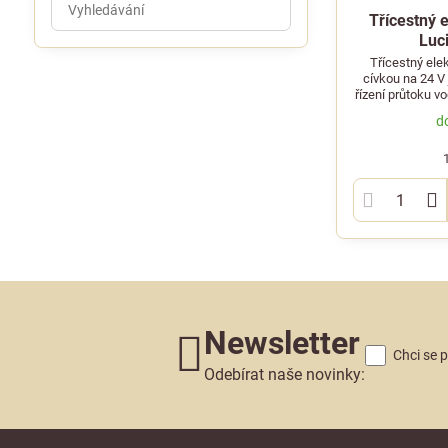
Třícestný 
výsledky
Luci
filtru
Třícestný ele
fulltextem
cívkou na 24 V
řízení průtoku v
d
Newsletter
Chci se 
Odebírat naše novinky: