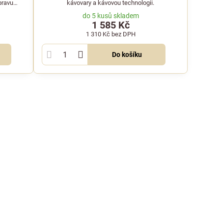
pravu
kávovary a kávovou technologii.
do 5 kusů skladem
1 585 Kč
1 310 Kč
bez DPH
Do košíku