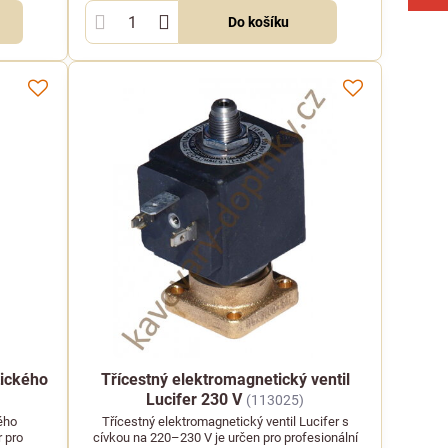
Do košíku
tického
Třícestný elektromagnetický ventil
Lucifer 230 V
(113025)
ého
Třícestný elektromagnetický ventil Lucifer s
r pro
cívkou na 220–230 V je určen pro profesionální