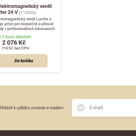
elektromagnetický ventil
fer 24 V
(113026)
ktromagnetický ventil Lucifer s
 je určen pro bezpečné a přesné
ody v profesionálních kávovarech.
o 5 kusů skladem
2 076 Kč
1 716 Kč
bez DPH
Do košíku
přihlásit k odběru novinek e-mailem