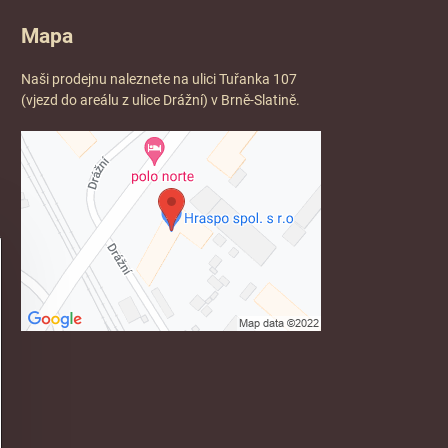
Mapa
Naši prodejnu naleznete na ulici Tuřanka 107
(vjezd do areálu z ulice Drážní) v Brně-Slatině.