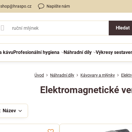
shop@hraspo.cz
Napište nám
Hledat
a kávu
Profesionální hygiena
Náhradní díly
Výkresy sestave
Úvod
Náhradní díly
Kávovary a mlýnky
Elekt
Elektromagnetické ven
:
Název