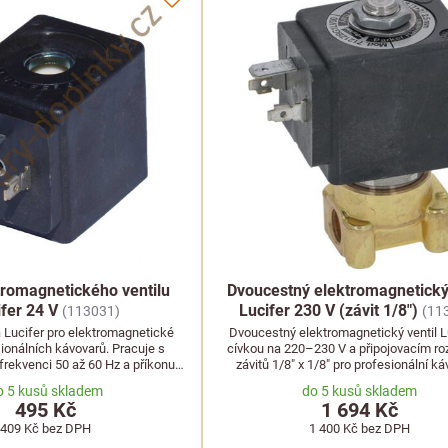
tromagnetického ventilu
Dvoucestný elektromagnetický 
fer 24 V
Lucifer 230 V (závit 1/8")
(113031)
(11
 Lucifer pro elektromagnetické
Dvoucestný elektromagnetický ventil L
sionálních kávovarů. Pracuje s
cívkou na 220–230 V a připojovacím 
 frekvenci 50 až 60 Hz a příkonu 9
závitů 1/8" x 1/8" pro profesionální ká
W.
o 5 kusů skladem
do 5 kusů skladem
495 Kč
1 694 Kč
409 Kč
bez DPH
1 400 Kč
bez DPH