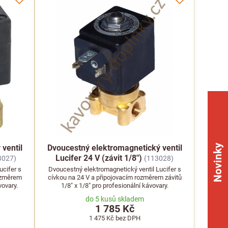
Novinky
ventil
Dvoucestný elektromagnetický ventil
Lucifer 24 V (závit 1/8")
3027)
(113028)
ucifer s
Dvoucestný elektromagnetický ventil Lucifer s
rozměrem
cívkou na 24 V a připojovacím rozměrem závitů
vovary.
1/8" x 1/8" pro profesionální kávovary.
do 5 kusů skladem
1 785 Kč
1 475 Kč
bez DPH