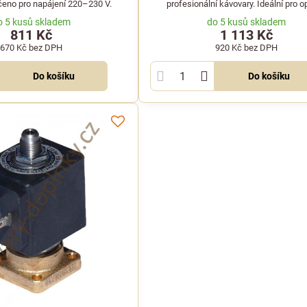
čeno pro napájení 220–230 V.
profesionální kávovary. Ideální pro o
mechanické části ventilu.
o 5 kusů skladem
do 5 kusů skladem
811 Kč
1 113 Kč
670 Kč
bez DPH
920 Kč
bez DPH
Do košíku
Do košíku