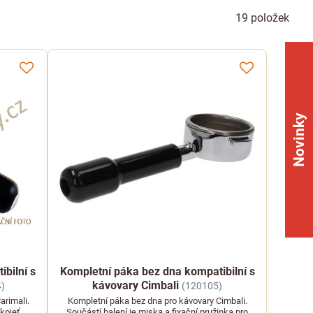
19
položek
Novinky
bilní s
Kompletní páka bez dna kompatibilní s
kávovary Cimbali
)
(120105)
arimali.
Kompletní páka bez dna pro kávovary Cimbali.
kojeť,
Součástí balení je miska a fixační pružinka pro