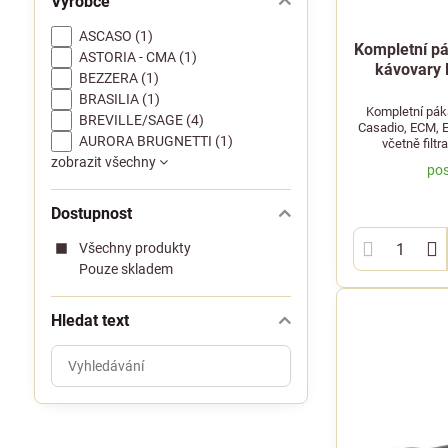
Výrobce
ASCASO (1)
Kompletní pá
ASTORIA - CMA (1)
kávovary
BEZZERA (1)
BRASILIA (1)
Kompletní pák
BREVILLE/SAGE (4)
Casadio, ECM, E
AURORA BRUGNETTI (1)
včetně filtr
zobrazit všechny
pos
Dostupnost
Všechny produkty
Pouze skladem
Hledat text
Prohledat
výsledky
filtru
fulltextem