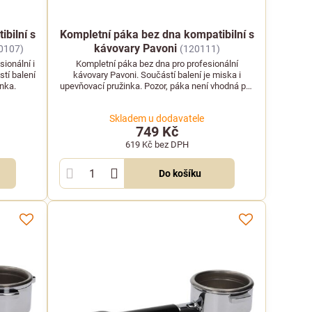
bilní s
Kompletní páka bez dna kompatibilní s
kávovary Pavoni
0107)
(120111)
ionální i
Kompletní páka bez dna pro profesionální
tí balení
kávovary Pavoni. Součástí balení je miska i
inka.
upevňovací pružinka. Pozor, páka není vhodná pro
domácí modely jako Europiccola nebo
Professional.
Skladem u dodavatele
749 Kč
619 Kč
bez DPH
Do košíku