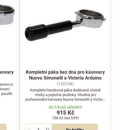
ávovary
Kompletní páka bez dna pro kávovary
Nuova Simonelli a Victoria Arduino
(120108)
arzocco.
ňovací
Kompletní bezdnová páka dodávaná včetně
použití.
misky a pojistné pružinky. Vhodná pro
profesionální kávovary Nuova Simonelli a Victoria
Arduino.
do 5 kusů skladem
915 Kč
756 Kč
bez DPH
Do košíku