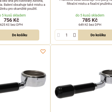
 bez dna pro kávovary Astoria,
filtrační misku a fixační pružinku
ia. Balení obsahuje také misku a
užinku pro okamžité použití.
o 5 kusů skladem
do 5 kusů skladem
756 Kč
785 Kč
625 Kč
bez DPH
649 Kč
bez DPH
Do košíku
Do košíku