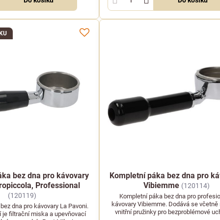
KU
áka bez dna pro kávovary
Kompletní páka bez dna pro k
ropiccola, Professional
Vibiemme
(120114)
(120119)
Kompletní páka bez dna pro profesio
kávovary Vibiemme. Dodává se včetně
bez dna pro kávovary La Pavoni.
vnitřní pružinky pro bezproblémové uc
 je filtrační miska a upevňovací