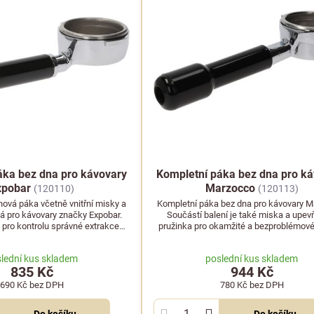
áka bez dna pro kávovary
Kompletní páka bez dna pro k
xpobar
Marzocco
(120110)
(120113)
ová páka včetně vnitřní misky a
Kompletní páka bez dna pro kávovary M
ná pro kávovary značky Expobar.
Součástí balení je také miska a upev
 pro kontrolu správné extrakce
pružinka pro okamžité a bezproblémové 
espressa.
lední kus skladem
poslední kus skladem
835 Kč
944 Kč
690 Kč
bez DPH
780 Kč
bez DPH
Do košíku
Do košíku