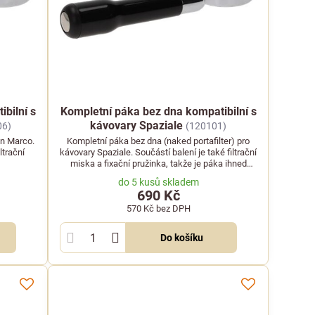
bilní s
Kompletní páka bez dna kompatibilní s
kávovary Spaziale
06)
(120101)
an Marco.
Kompletní páka bez dna (naked portafilter) pro
ltrační
kávovary Spaziale. Součástí balení je také filtrační
miska a fixační pružinka, takže je páka ihned
připravena k použití.
do 5 kusů skladem
690 Kč
570 Kč
bez DPH
Do košíku