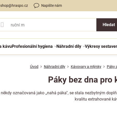
shop@hraspo.cz
Napište nám
Hledat
a kávu
Profesionální hygiena
Náhradní díly
Výkresy sestave
Úvod
Náhradní díly
Kávovary a mlýnky
Páky a
Páky bez dna pro 
 někdy označovaná jako „nahá páka", se stala nezbytným dop
kvalitu extrahované ká