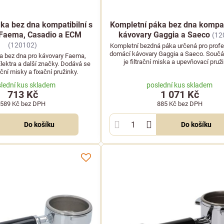
ka bez dna kompatibilní s
Kompletní páka bez dna kompati
 Faema, Casadio a ECM
kávovary Gaggia a Saeco
(12
(120102)
Kompletní bezdná páka určená pro profes
domácí kávovary Gaggia a Saeco. Součás
a bez dna pro kávovary Faema,
je filtrační miska a upevňovací pruž
lektra a další značky. Dodává se
ační misky a fixační pružinky.
lední kus skladem
poslední kus skladem
713 Kč
1 071 Kč
589 Kč
bez DPH
885 Kč
bez DPH
Do košíku
Do košíku