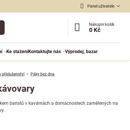
Panel uživatele
Nákupní košík
0 Kč
ní
Ke stažení
Kontaktujte nás
Výprodej, bazar
 příslušenství
Páky bez dna
kávovary
lňkem baristů v kavárnách a domácnostech zaměřených na
vy.