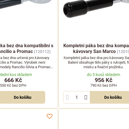
ka bez dna kompatibilní s
Kompletní páka bez dna kompati
ncilio a Promac
kávovary San Marco
(120112)
(1201
a bez dna určená pro kávovary
Kompletní páka bez dna pro kávovary S
ilio a Promac. Výrobek není
Balení obsahuje tělo páky s rukojetí, fi
modely Rancilio Silvia a Promac
misku a fixační pružinku.
Club.
lední kus skladem
do 5 kusů skladem
666 Kč
956 Kč
550 Kč
bez DPH
790 Kč
bez DPH
Do košíku
Do košíku