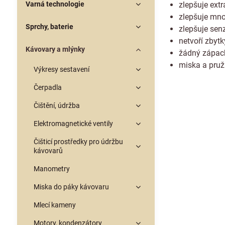
Varná technologie
zlepšuje extr
zlepšuje mno
Sprchy, baterie
zlepšuje sen
netvoří zbyt
Kávovary a mlýnky
žádný zápach
miska a pruž
Výkresy sestavení
Čerpadla
Čištění, údržba
Elektromagnetické ventily
Čišticí prostředky pro údržbu
kávovarů
Manometry
Miska do páky kávovaru
Mlecí kameny
Motory, kondenzátory