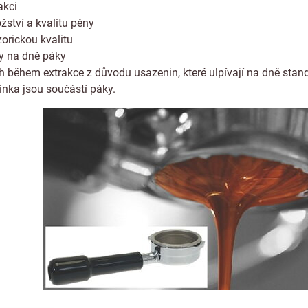
akci
žství a kvalitu pěny
zorickou kvalitu
ky na dně páky
 během extrakce z důvodu usazenin, které ulpívají na dně stand
inka jsou součástí páky.