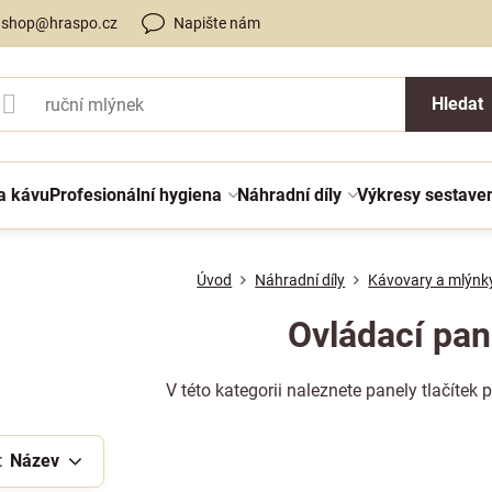
shop@hraspo.cz
Napište nám
Hledat
a kávu
Profesionální hygiena
Náhradní díly
Výkresy sestave
Úvod
Náhradní díly
Kávovary a mlýnk
Ovládací pan
V této kategorii naleznete panely tlačítek 
:
Název