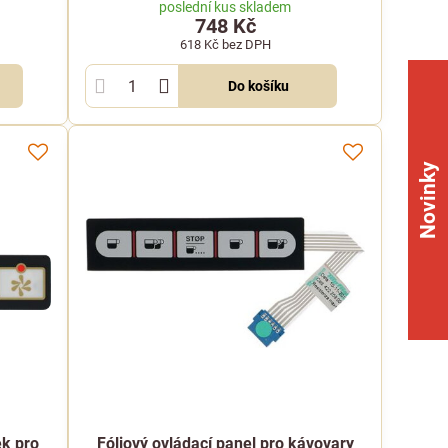
poslední kus skladem
748 Kč
618 Kč
bez DPH
Do košíku
Novinky
ek pro
Fóliový ovládací panel pro kávovary