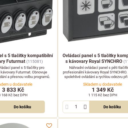
l s 5 tlačítky kompatibilní
Ovládací panel s 5 tlačítky komp
ary Futurmat
s kávovary Royal SYNCHRO
(115081)
(1
ládací panel s 5 tlačítky pro
Náhradní ovládací panel s pěti tlačít
í kávovary Futurmat. Obnovuje
profesionální kávovary Royal SYNCHRO. 
ádání a přesnou volbu programů.
spolehlivé ovládání a rychlou odezvu při
nápojů.
adem u dodavatele
Skladem u dodavatele
3 833 Kč
1 349 Kč
3 168 Kč
bez DPH
1 115 Kč
bez DPH
Do košíku
Do košíku