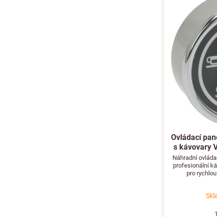
Ovládací pane
s kávovary
Náhradní ovládac
profesionální k
pro rychlo
ne
Skl