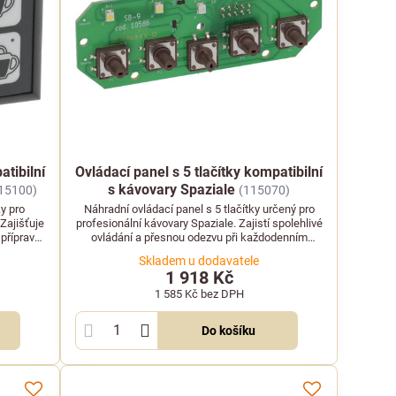
atibilní
Ovládací panel s 5 tlačítky kompatibilní
s kávovary Spaziale
15100)
(115070)
ky pro
Náhradní ovládací panel s 5 tlačítky určený pro
Zajišťuje
profesionální kávovary Spaziale. Zajistí spolehlivé
 přípravě
ovládání a přesnou odezvu při každodenním
provozu.
Skladem u dodavatele
1 918 Kč
1 585 Kč
bez DPH
Do košíku