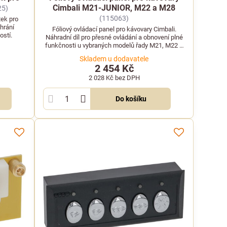
Cimbali M21-JUNIOR, M22 a M28
25)
(115063)
tek pro
hrání
Fóliový ovládací panel pro kávovary Cimbali.
ostí.
Náhradní díl pro přesné ovládání a obnovení plné
funkčnosti u vybraných modelů řady M21, M22 a
M28.
Skladem u dodavatele
2 454 Kč
2 028 Kč
bez DPH
Do košíku