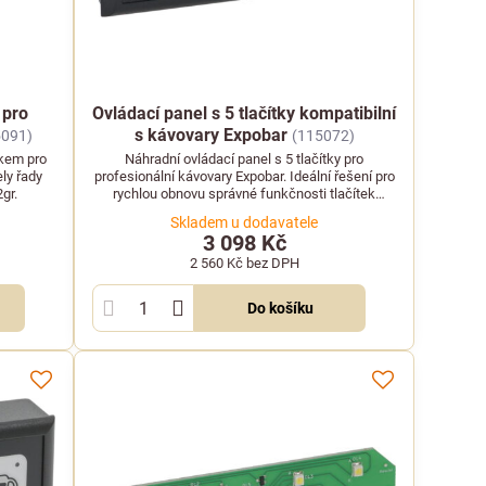
 pro
Ovládací panel s 5 tlačítky kompatibilní
s kávovary Expobar
5091)
(115072)
tkem pro
Náhradní ovládací panel s 5 tlačítky pro
ly řady
profesionální kávovary Expobar. Ideální řešení pro
gr.
rychlou obnovu správné funkčnosti tlačítek
vašeho stroje.
Skladem u dodavatele
3 098 Kč
2 560 Kč
bez DPH
Do košíku