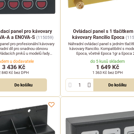
ádací panel pro kávovary
Ovládací panel s 1 tlačítkem
VA-A a ENOVA-S
kávovary Rancilio Epoca
(115059)
(11
 panel pro profesionální kávovary
Náhradní ovládací panel s jedním tlačí
adní díl pro snadnou obnovu
kávovary Rancilio. Kompatibilní s mode
vládacích prvků u modelů řady
Epoca, včetně Epoca 1gr a Epoca 2
ENOVA.
adem u dodavatele
do 5 kusů skladem
3 436 Kč
1 649 Kč
2 840 Kč
bez DPH
1 363 Kč
bez DPH
Do košíku
Do košíku