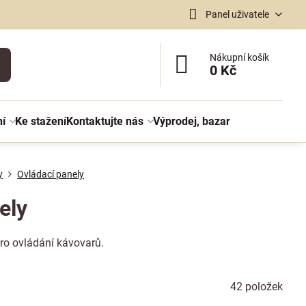
Panel uživatele
Nákupní košík
0 Kč
ní
Ke stažení
Kontaktujte nás
Výprodej, bazar
y
Ovládací panely
ely
pro ovládání kávovarů.
42
položek