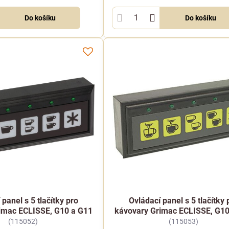
Do košíku
Do košíku
 panel s 5 tlačítky pro
Ovládací panel s 5 tlačítky 
imac ECLISSE, G10 a G11
kávovary Grimac ECLISSE, G10
(115052)
(115053)