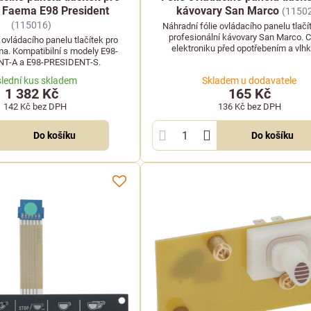
 Faema E98 President
kávovary San Marco
(1150
(115016)
Náhradní fólie ovládacího panelu tlačí
profesionální kávovary San Marco. C
 ovládacího panelu tlačítek pro
elektroniku před opotřebením a vlhk
a. Kompatibilní s modely E98-
T-A a E98-PRESIDENT-S.
lední kus skladem
Skladem u dodavatele
1 382 Kč
165 Kč
1 142 Kč
bez DPH
136 Kč
bez DPH
Do košíku
Do košíku