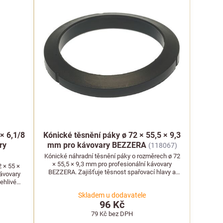
× 6,1/8
Kónické těsnění páky ø 72 × 55,5 × 9,3
ry
mm pro kávovary BEZZERA
(118067)
Kónické náhradní těsnění páky o rozměrech ø 72
× 55,5 × 9,3 mm pro profesionální kávovary
 × 55 ×
BEZZERA. Zajišťuje těsnost spařovací hlavy a
kávovary
stabilní tlak.
ehlivé
Skladem u dodavatele
96 Kč
79 Kč
bez DPH