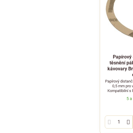
Papírový 
těsnění pá
kávovary Br
Papírový distanč
0,5 mm pro 
Kompatibilní s 
Nuova Simon
5 a