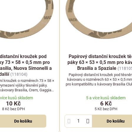
distanční kroužek pod
Papírový distanční kroužek t
ky 73 × 58 × 0,5 mm pro
páky 63 × 53 × 0,5 mm pro ká
asilia, Nuova Simonelli a
Brasilia a Spaziale
(11810
další
(118104)
Papírový distanční kroužek pod těsněn
kávovaru o rozměrech 63 × 53 × 0,5 m
ní kroužek o rozměrech 73 × 58 ×
pro kompatibilitu s kávovary Brasilia Clu
vymezení výšky těsnění páky.
kávovary Brasilia, Crem, Gaggia,
elli, Wega a mnoha dalšími.
 více kusů skladem
5 a více kusů skladem
10 Kč
6 Kč
8 Kč
bez DPH
5 Kč
bez DPH
Do košíku
Do košíku