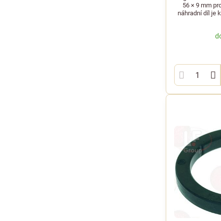
56 × 9 mm pro
náhradní díl je
d