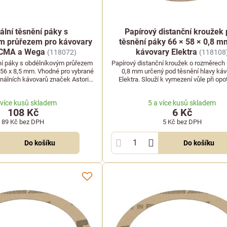
ální těsnění páky s
Papírový distanční kroužek
m průřezem pro kávovary
těsnění páky 66 × 58 × 0,8 m
 CMA a Wega
kávovary Elektra
(118072)
(118108
ění páky s obdélníkovým průřezem
Papírový distanční kroužek o rozměrech 
 56 x 8,5 mm. Vhodné pro vybrané
0,8 mm určený pod těsnění hlavy ká
nálních kávovarů značek Astoria
Elektra. Slouží k vymezení vůle při opo
CMA a Wega.
těsnění nebo páky.
 více kusů skladem
5 a více kusů skladem
108 Kč
6 Kč
89 Kč
bez DPH
5 Kč
bez DPH
Do košíku
Do košíku