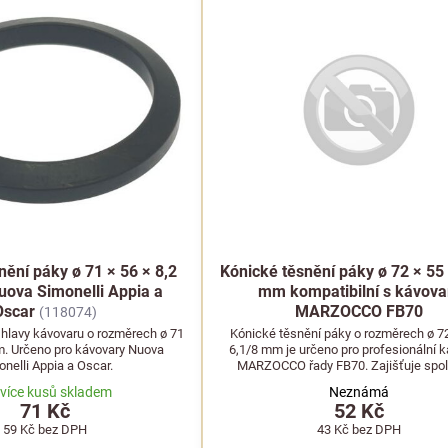
nění páky ø 71 × 56 × 8,2
Kónické těsnění páky ø 72 × 55 
ova Simonelli Appia a
mm kompatibilní s kávova
Oscar
MARZOCCO FB70
(118074)
 hlavy kávovaru o rozměrech ø 71
Kónické těsnění páky o rozměrech ø 72
m. Určeno pro kávovary Nuova
6,1/8 mm je určeno pro profesionální 
nelli Appia a Oscar.
MARZOCCO řady FB70. Zajišťuje spol
utěsnění hlavy kávovaru.
 více kusů skladem
Neznámá
71 Kč
52 Kč
59 Kč
bez DPH
43 Kč
bez DPH