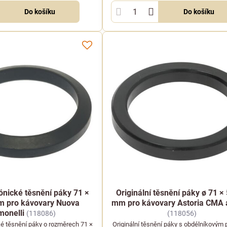
Do košíku
Do košíku
kónické těsnění páky 71 ×
Originální těsnění páky ø 71 × 
m pro kávovary Nuova
mm pro kávovary Astoria CMA
monelli
(118086)
(118056)
ké těsnění páky o rozměrech 71 ×
Originální těsnění páky s obdélníkovým