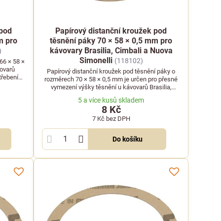
 pod
Papírový distanční kroužek pod
m pro
těsnění páky 70 × 58 × 0,5 mm pro
kávovary Brasilia, Cimbali a Nuova
)
Simonelli
(118102)
66 × 58 ×
vovarů
Papírový distanční kroužek pod těsnění páky o
třebení
rozměrech 70 × 58 × 0,5 mm je určen pro přesné
vymezení výšky těsnění u kávovarů Brasilia,
Cimbali a Nuova Simonelli.
5 a více kusů skladem
8 Kč
7 Kč
bez DPH
Do košíku