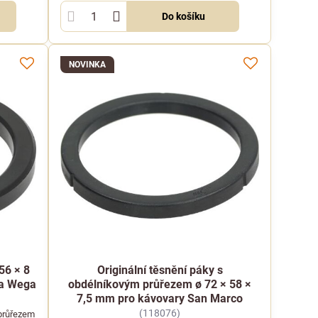
Do košíku
NOVINKA
56 × 8
Originální těsnění páky s
 a Wega
obdélníkovým průřezem ø 72 × 58 ×
7,5 mm pro kávovary San Marco
(118076)
 průřezem