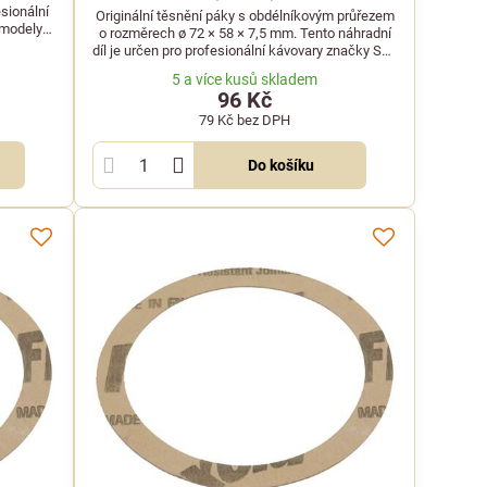
sionální
Originální těsnění páky s obdélníkovým průřezem
 modely
o rozměrech ø 72 × 58 × 7,5 mm. Tento náhradní
ka.
díl je určen pro profesionální kávovary značky San
Marco.
5 a více kusů skladem
96 Kč
79 Kč
bez DPH
Do košíku