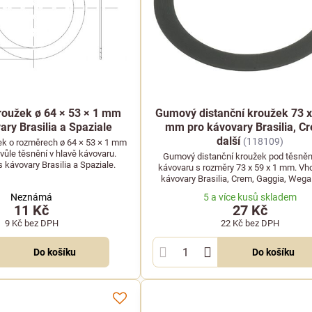
roužek ø 64 × 53 × 1 mm
Gumový distanční kroužek 73 x
ary Brasilia a Spaziale
mm pro kávovary Brasilia, C
další
(118109)
ek o rozměrech ø 64 × 53 × 1 mm
vůle těsnění v hlavě kávovaru.
Gumový distanční kroužek pod těsněn
s kávovary Brasilia a Spaziale.
kávovaru s rozměry 73 x 59 x 1 mm. Vh
kávovary Brasilia, Crem, Gaggia, Wega 
značky.
Neznámá
5 a více kusů skladem
11 Kč
27 Kč
9 Kč
bez DPH
22 Kč
bez DPH
Do košíku
Do košíku