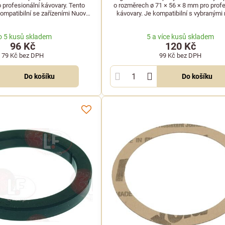
 profesionální kávovary. Tento
o rozměrech ø 71 × 56 × 8 mm pro profe
 kompatibilní se zařízeními Nuova
kávovary. Je kompatibilní s vybranými
Simonelli.
značek Astoria CMA, Wega a Rene
o 5 kusů skladem
5 a více kusů skladem
96 Kč
120 Kč
79 Kč
bez DPH
99 Kč
bez DPH
Do košíku
Do košíku