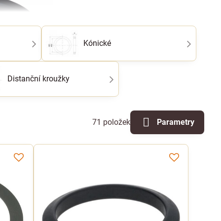
Kónické
Distanční kroužky
71
položek
Parametry
egorií dle průřezu: