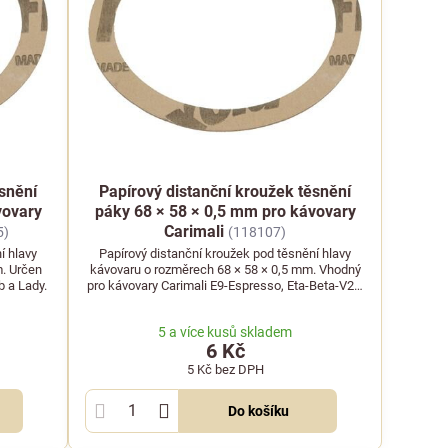
ěsnění
Papírový distanční kroužek těsnění
vovary
páky 68 × 58 × 0,5 mm pro kávovary
Carimali
5)
(118107)
í hlavy
Papírový distanční kroužek pod těsnění hlavy
m. Určen
kávovaru o rozměrech 68 × 58 × 0,5 mm. Vhodný
b a Lady.
pro kávovary Carimali E9-Espresso, Eta-Beta-V2 a
Kicco.
5 a více kusů skladem
6 Kč
5 Kč
bez DPH
Do košíku