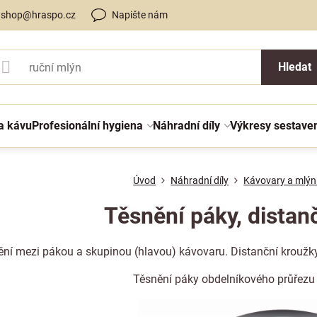
shop@hraspo.cz
Napište nám
Hledat
a kávu
Profesionální hygiena
Náhradní díly
Výkresy sestave
Úvod
Náhradní díly
Kávovary a mlýn
Těsnění páky, distan
ní mezi pákou a skupinou (hlavou) kávovaru. Distanční kroužky
Těsnění páky obdelníkového průřezu (