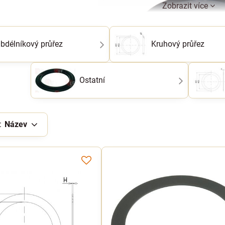
Zobrazit více
bdélníkový průřez
Kruhový průřez
Ostatní
:
Název
Těsnění jsou rozdělena do několika kat