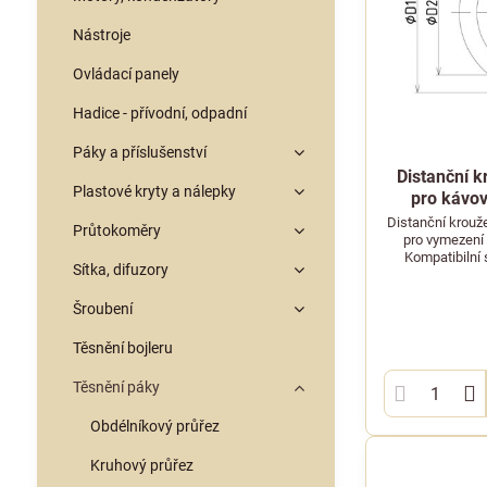
Nástroje
Ovládací panely
Hadice - přívodní, odpadní
Páky a příslušenství
Distanční k
Plastové kryty a nálepky
pro kávov
Distanční krouž
Průtokoměry
pro vymezení 
Kompatibilní 
Sítka, difuzory
Šroubení
Těsnění bojleru
Těsnění páky
Obdélníkový průřez
Kruhový průřez