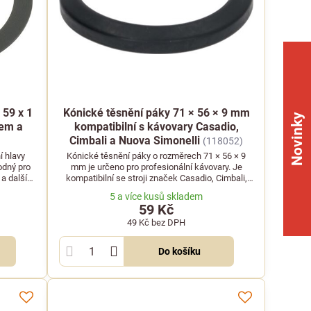
 59 x 1
Kónické těsnění páky 71 × 56 × 9 mm
Novinky
rem a
kompatibilní s kávovary Casadio,
Cimbali a Nuova Simonelli
(118052)
í hlavy
Kónické těsnění páky o rozměrech 71 × 56 × 9
odný pro
mm je určeno pro profesionální kávovary. Je
a další
kompatibilní se stroji značek Casadio, Cimbali,
Nuova Simonelli a Victoria Arduino.
5 a více kusů skladem
59 Kč
49 Kč
bez DPH
Do košíku