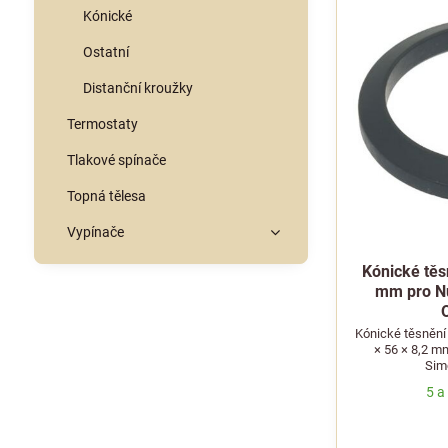
Kónické
Ostatní
Distanční kroužky
Termostaty
Tlakové spínače
Topná tělesa
Vypínače
Kónické těs
mm pro Nu
Kónické těsnění
× 56 × 8,2 m
Simo
5 a