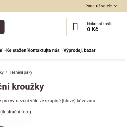
Panel uživatele
Nákupní košík
0 Kč
ní
Ke stažení
Kontaktujte nás
Výprodej, bazar
ky
Těsnění páky
ční kroužky
 pro vymezení vůle ve skupině (hlavě) kávovaru.
ilustrační foto).