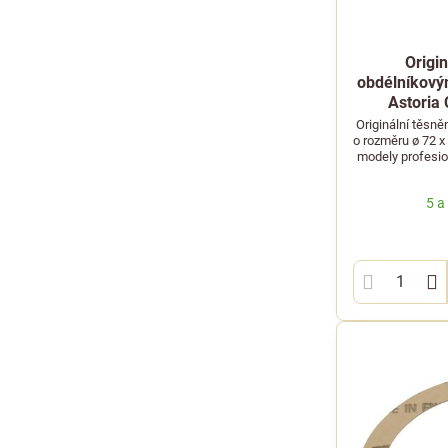
Origin
obdélníkový
Astoria
Originální těsn
o rozměru ø 72 x
modely profesio
5 a