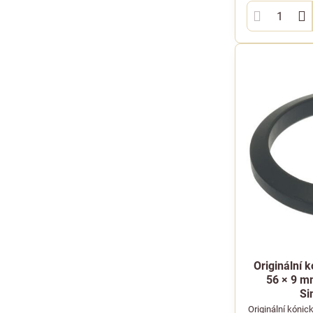
Originální 
56 × 9 m
Si
Originální kónic