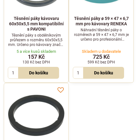
Těsnění páky kávovaru
Těsnění páky ø 59 × 47 × 6,7
60x50x5,5 mm kompatibilní
mm pro kávovary RENEKA
s PAVONI
Náhradní těsnění páky o
rozměrech ø 59 × 47 × 6,7 mm je
Těsnění páky s obdélníkovým
určeno pro profesionální
průřezem o rozměru 60x50x5,5
kávovary RENEKA. Zajišťuje
mm. Určeno pro kávovary značky
spolehlivé utěsnění hlavy
PAVONI, jako jsou modely
5 a více kusů skladem
Skladem u dodavatele
kávovaru.
Europiccola, Professional,
157 Kč
725 Kč
Romantica či Stradivari.
130 Kč
bez DPH
599 Kč
bez DPH
Do košíku
Do košíku