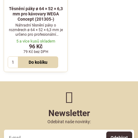
Těsnění páky ø 64 × 52 × 6,3
mm pro kávovary WEGA
Concept (201305-)
Náhradní těsnění páky o
rozměrech ø 64 × 52 × 6,3 mm je
určeno pro profesionální
kávovary WEGA Concept
5 a více kusů skladem
(201305-). Zajišťuje perfektní
96 Kč
těsnost hlavy.
79 Kč
bez DPH
Do košíku
Newsletter
Odebírat naše novinky:
Odebírat