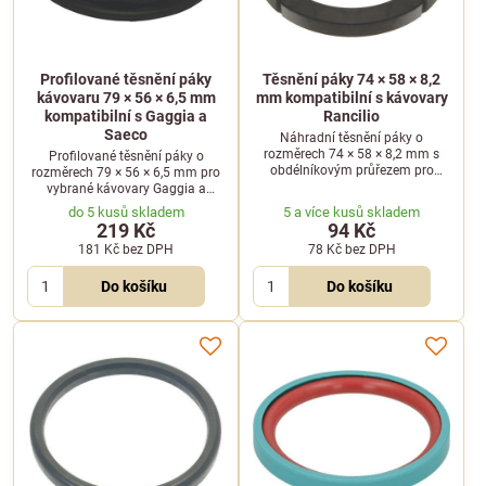
Profilované těsnění páky
Těsnění páky 74 × 58 × 8,2
kávovaru 79 × 56 × 6,5 mm
mm kompatibilní s kávovary
kompatibilní s Gaggia a
Rancilio
Saeco
Náhradní těsnění páky o
rozměrech 74 × 58 × 8,2 mm s
Profilované těsnění páky o
obdélníkovým průřezem pro
rozměrech 79 × 56 × 6,5 mm pro
profesionální kávovary. Tento
vybrané kávovary Gaggia a
klíčový díl zajišťuje dokonalou
Saeco. Zajišťuje perfektní těsnost
do 5 kusů skladem
5 a více kusů skladem
těsnost hlavy kávovaru a je
hlavy kávovaru při extrakci
219 Kč
94 Kč
kompatibilní se stroji značky
espressa.
181 Kč
bez DPH
78 Kč
bez DPH
Rancilio.
Do košíku
Do košíku