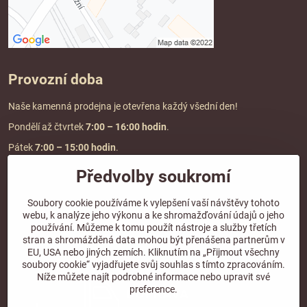
Provozní doba
Naše kamenná prodejna je otevřena každý všední den!
Pondělí až čtvrtek
7:00
– 16:00 hodin
.
Pátek
7:00 – 15:00 hodin
.
Předvolby soukromí
Doprava a platba
Soubory cookie používáme k vylepšení vaší návštěvy tohoto
webu, k analýze jeho výkonu a ke shromažďování údajů o jeho
DOPRAVA ZDARMA
používání. Můžeme k tomu použít nástroje a služby třetích
při objednávce nad
2000 Kč vč. DPH.
stran a shromážděná data mohou být přenášena partnerům v
EU, USA nebo jiných zemích. Kliknutím na „Přijmout všechny
*Nevztahuje se na paletovou přepravu.
soubory cookie“ vyjadřujete svůj souhlas s tímto zpracováním.
Níže můžete najít podrobné informace nebo upravit své
preference.