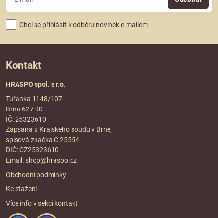
Chci se přihlásit k odběru novinek e-mailem
Kontakt
HRASPO spol. s r.o.
Tuřanka 1148/107
Brno 627 00
IČ: 25323610
Zapsaná u Krajského soudu v Brně,
spisová značka C 25554
DIČ: CZ25323610
Email:
shop@hraspo.cz
Obchodní podmínky
Ke stažení
Více info v sekci
kontakt