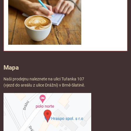
Mapa
Naši prodejnu naleznete na ulici Tuřanka 107
(vjezd do areálu z ulice Drážní) v Brně-Slatině.