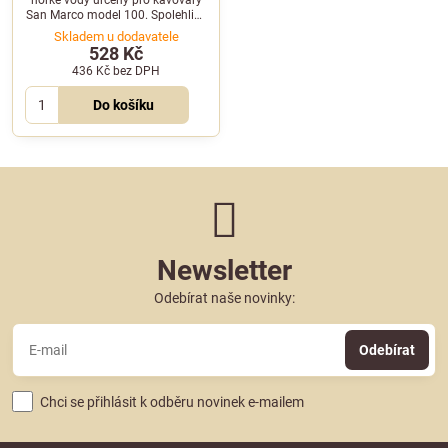
San Marco model 100. Spolehlivá
ochrana ovládacího prvku před
Skladem u dodavatele
vlhkostí.
528 Kč
436 Kč
bez DPH
Do košíku
Newsletter
Odebírat naše novinky:
Odebírat
Chci se přihlásit k odběru novinek e-mailem