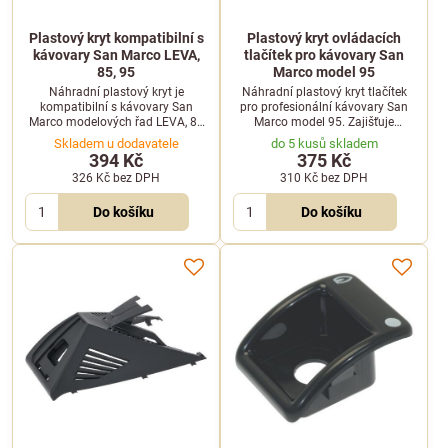
Plastový kryt kompatibilní s
Plastový kryt ovládacích
kávovary San Marco LEVA,
tlačítek pro kávovary San
85, 95
Marco model 95
Náhradní plastový kryt je
Náhradní plastový kryt tlačítek
kompatibilní s kávovary San
pro profesionální kávovary San
Marco modelových řad LEVA, 85
Marco model 95. Zajišťuje
a 95. Spolehlivě ochrání vnitřní
spolehlivou ochranu a obnovuje
Skladem u dodavatele
do 5 kusů skladem
komponenty kávovaru.
vzhled ovládacího panelu.
394 Kč
375 Kč
326 Kč
bez DPH
310 Kč
bez DPH
Do košíku
Do košíku