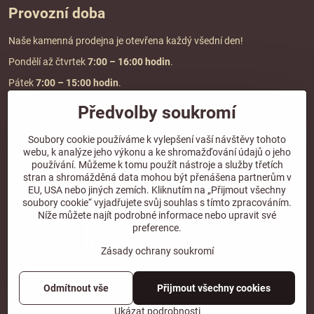
Provozní doba
Naše kamenná prodejna je otevřena každý všední den!
Pondělí až čtvrtek
7:00
– 16:00 hodin
.
Pátek
7:00 – 15:00 hodin
.
Předvolby soukromí
Doprava a platba
Soubory cookie používáme k vylepšení vaší návštěvy tohoto
webu, k analýze jeho výkonu a ke shromažďování údajů o jeho
DOPRAVA ZDARMA
používání. Můžeme k tomu použít nástroje a služby třetích
při objednávce nad
2000 Kč vč. DPH.
stran a shromážděná data mohou být přenášena partnerům v
EU, USA nebo jiných zemích. Kliknutím na „Přijmout všechny
*Nevztahuje se na paletovou přepravu.
soubory cookie“ vyjadřujete svůj souhlas s tímto zpracováním.
Níže můžete najít podrobné informace nebo upravit své
preference.
Zásady ochrany soukromí
Odmítnout vše
Přijmout všechny cookies
©
2026
Copyright
Předvolby soukromí
Zásady ochrany soukromí
Ukázat podrobnosti