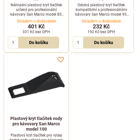
Náhradní plastový kryt tlačítek
Odolný plastový kryt tlačítek
určený pro profesionální
kompatibilní s profesionálními
kávovary San Marco model 85.
kávovary San Marco model 95.
Ideální díl pro rychlou výměnu
Zajišťuje spolehlivou ochranu
Skladem u dodavatele
Skladem u dodavatele
poškozeného či opotřebeného
ovládacího panelu.
401 Kč
232 Kč
krytu ovládacího panelu.
331 Kč
bez DPH
192 Kč
bez DPH
Do košíku
Do košíku
Plastový kryt tlačítek vody
pro kávovary San Marco
model 100
Plastový kryt tlačítek pro výdej
horké vody určený pro kávovary