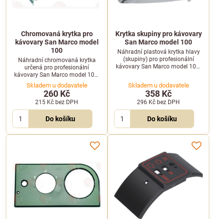
Chromovaná krytka pro
Krytka skupiny pro kávovary
kávovary San Marco model
San Marco model 100
100
Náhradní plastová krytka hlavy
(skupiny) pro profesionální
Náhradní chromovaná krytka
kávovary San Marco model 100.
určená pro profesionální
Chrání komponenty skupiny a
kávovary San Marco model 100.
zajišťuje čistý vzhled stroje.
Elegantní a odolný díl pro
Skladem u dodavatele
Skladem u dodavatele
estetické zakončení kávovaru.
260 Kč
358 Kč
215 Kč
bez DPH
296 Kč
bez DPH
Do košíku
Do košíku