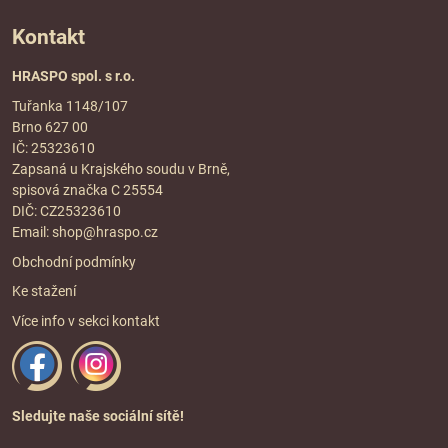
Kontakt
HRASPO spol. s r.o.
Tuřanka 1148/107
Brno 627 00
IČ: 25323610
Zapsaná u Krajského soudu v Brně,
spisová značka C 25554
DIČ: CZ25323610
Email:
shop@hraspo.cz
Obchodní podmínky
Ke stažení
Více info v sekci
kontakt
Sledujte naše sociální sítě!