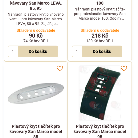
kávovary San Marco LEVA,
100
85, 95
Náhradní plastový kryt tlačítek
pro profesionální kávovary San
Náhradní plastový kryt plynového
Marco model 100. Odolný
ventilu pro kávovary San Marco
plastový díl pro ochranu
LEVA, 85 a 95. Zajišťuje
ovládacího panelu.
bezpečnou ochranu ventilu před
Skladem u dodavatele
Skladem u dodavatele
nečistotami a poškozením.
90 Kč
218 Kč
74 Kč
bez DPH
180 Kč
bez DPH
Do košíku
Do košíku
Plastový kryt tlačítek pro
Plastový kryt tlačítek pro
kávovary San Marco model
kávovary San Marco model
85
95