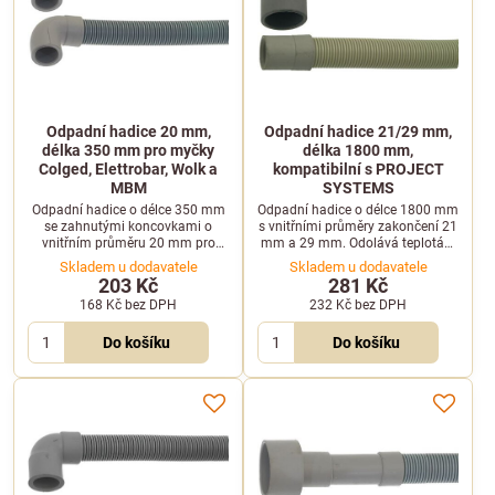
Odpadní hadice 20 mm,
Odpadní hadice 21/29 mm,
délka 350 mm pro myčky
délka 1800 mm,
Colged, Elettrobar, Wolk a
kompatibilní s PROJECT
MBM
SYSTEMS
Odpadní hadice o délce 350 mm
Odpadní hadice o délce 1800 mm
se zahnutými koncovkami o
s vnitřními průměry zakončení 21
vnitřním průměru 20 mm pro
mm a 29 mm. Odolává teplotám
profesionální myčky Colged,
do 90 °C a je kompatibilní s
Skladem u dodavatele
Skladem u dodavatele
Elettrobar, Wolk a MBM.
myčkami PROJECT SYSTEMS.
203 Kč
281 Kč
168 Kč
bez DPH
232 Kč
bez DPH
Do košíku
Do košíku