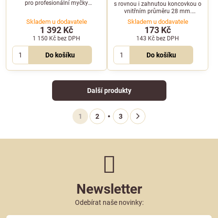
pro profesionální myčky
s rovnou i zahnutou koncovkou o
Winterhalter UF-L, UF-M a UF-XL.
vnitřním průměru 28 mm.
Vhodná pro profesionální myčky
Skladem u dodavatele
Skladem u dodavatele
nádobí značky Mach.
1 392 Kč
173 Kč
1 150 Kč
bez DPH
143 Kč
bez DPH
Do košíku
Do košíku
Další produkty
1
2
3
Newsletter
Odebírat naše novinky: