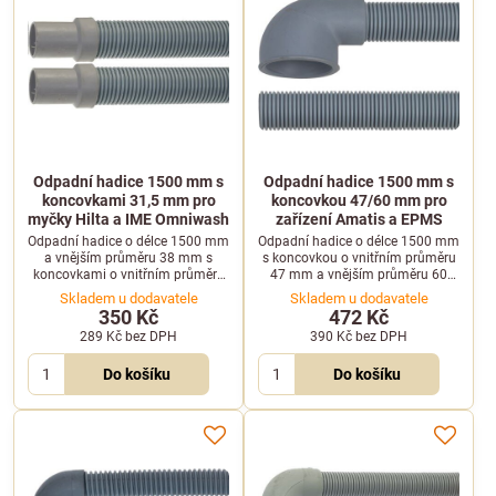
Odpadní hadice 1500 mm s
Odpadní hadice 1500 mm s
koncovkami 31,5 mm pro
koncovkou 47/60 mm pro
myčky Hilta a IME Omniwash
zařízení Amatis a EPMS
Odpadní hadice o délce 1500 mm
Odpadní hadice o délce 1500 mm
a vnějším průměru 38 mm s
s koncovkou o vnitřním průměru
koncovkami o vnitřním průměru
47 mm a vnějším průměru 60
31,5 mm. Vhodná pro
mm. Kompatibilní se zařízeními
Skladem u dodavatele
Skladem u dodavatele
profesionální myčky nádobí Hilta
Amatis, Universal Parts a EPMS.
350 Kč
472 Kč
a IME Omniwash.
289 Kč
bez DPH
390 Kč
bez DPH
Do košíku
Do košíku