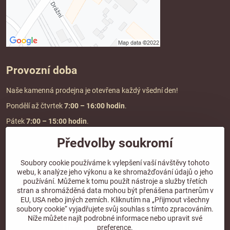
Provozní doba
Naše kamenná prodejna je otevřena každý všední den!
Pondělí až čtvrtek
7:00
– 16:00 hodin
.
Pátek
7:00 – 15:00 hodin
.
Předvolby soukromí
Doprava a platba
Soubory cookie používáme k vylepšení vaší návštěvy tohoto
webu, k analýze jeho výkonu a ke shromažďování údajů o jeho
DOPRAVA ZDARMA
používání. Můžeme k tomu použít nástroje a služby třetích
při objednávce nad
2000 Kč vč. DPH.
stran a shromážděná data mohou být přenášena partnerům v
EU, USA nebo jiných zemích. Kliknutím na „Přijmout všechny
*Nevztahuje se na paletovou přepravu.
soubory cookie“ vyjadřujete svůj souhlas s tímto zpracováním.
Níže můžete najít podrobné informace nebo upravit své
preference.