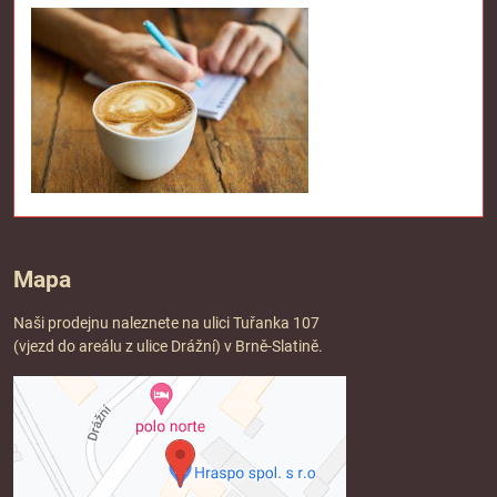
Mapa
Naši prodejnu naleznete na ulici Tuřanka 107
(vjezd do areálu z ulice Drážní) v Brně-Slatině.