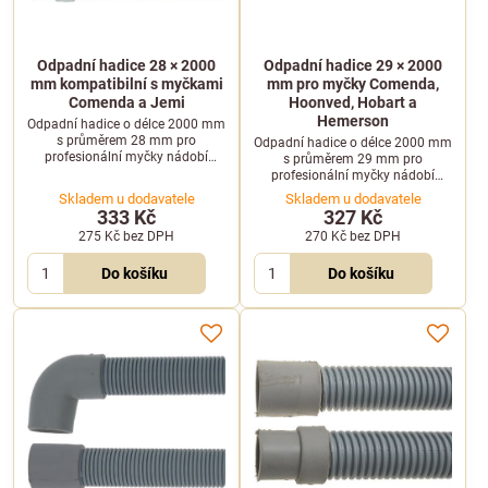
Odpadní hadice 28 × 2000
Odpadní hadice 29 × 2000
mm kompatibilní s myčkami
mm pro myčky Comenda,
Comenda a Jemi
Hoonved, Hobart a
Hemerson
Odpadní hadice o délce 2000 mm
s průměrem 28 mm pro
Odpadní hadice o délce 2000 mm
profesionální myčky nádobí
s průměrem 29 mm pro
Comenda a Jemi. Je navržena
profesionální myčky nádobí
pro spolehlivý odvod odpadní
Comenda, Hoonved, Hobart a
Skladem u dodavatele
Skladem u dodavatele
vody z mycího systému a
Hemerson. Vhodná pro modely
333 Kč
327 Kč
odolává teplotám do 90 °C.
Comenda F3E, F3EA-RCD a další.
275 Kč
bez DPH
270 Kč
bez DPH
Do košíku
Do košíku