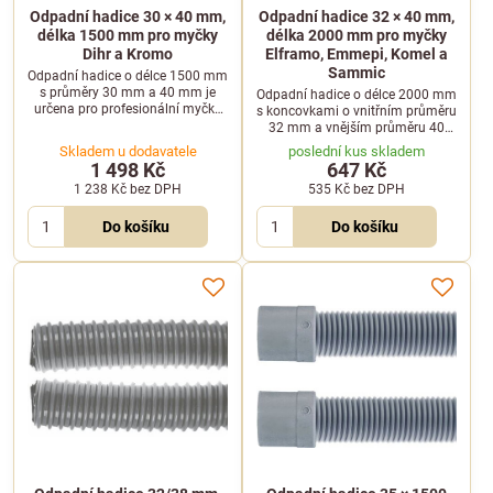
Odpadní hadice 30 × 40 mm,
Odpadní hadice 32 × 40 mm,
délka 1500 mm pro myčky
délka 2000 mm pro myčky
Dihr a Kromo
Elframo, Emmepi, Komel a
Sammic
Odpadní hadice o délce 1500 mm
s průměry 30 mm a 40 mm je
Odpadní hadice o délce 2000 mm
určena pro profesionální myčky
s koncovkami o vnitřním průměru
nádobí značek Dihr a Kromo.
32 mm a vnějším průměru 40
Zajišťuje spolehlivý odvod vody z
mm pro profesionální myčky
Skladem u dodavatele
poslední kus skladem
mycího systému.
Elframo, Emmepi, Komel a
1 498 Kč
647 Kč
Sammic.
1 238 Kč
bez DPH
535 Kč
bez DPH
Do košíku
Do košíku