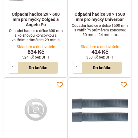
Odpadní hadice 29 × 600
Odpadní hadice 30 × 1500
mm pro myčky Colged a
mm pro myčky Univerbar
Angelo Po
Odpadní hadice o délce 1500 mm
s vnitřním průměrem koncovek
Odpadní hadice o délce 600 mm
30 mm a 24 mm pro
s kolenovou koncovkou s
profesionální myčky Univerbar
vnitřním průměrem 29 mm a
řady BET a další modely.
rovnou koncovkou s vnitřním
Skladem u dodavatele
Skladem u dodavatele
průměrem 30 mm pro
634 Kč
424 Kč
profesionální myčky.
524 Kč
bez DPH
350 Kč
bez DPH
Do košíku
Do košíku