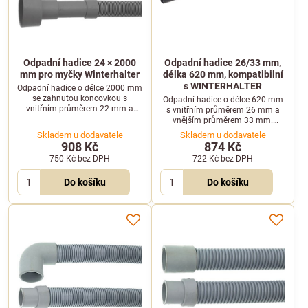
Odpadní hadice 24 × 2000
Odpadní hadice 26/33 mm,
mm pro myčky Winterhalter
délka 620 mm, kompatibilní
s WINTERHALTER
Odpadní hadice o délce 2000 mm
se zahnutou koncovkou s
Odpadní hadice o délce 620 mm
vnitřním průměrem 22 mm a
s vnitřním průměrem 26 mm a
rovnou koncovkou s vnitřním
vnějším průměrem 33 mm.
průměrem 40 mm pro myčky
Určena pro vybrané myčky
Skladem u dodavatele
Skladem u dodavatele
Winterhalter.
WINTERHALTER.
908 Kč
874 Kč
750 Kč
bez DPH
722 Kč
bez DPH
Do košíku
Do košíku