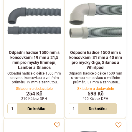
Odpadní hadice 1500 mm s
Odpadní hadice 1500 mm s
koncovkami 19 mm a 21,5
koncovkami 31 mm a 40 mm
mm pro myčky Emmepi,
pro myčky Giga, Silanos a
Lamber a Silanos
Whirlpool
Odpadní hadice o délce 1500 mm
Odpadní hadice o délce 1500 mm
s rovnou koncovkou o vnitřním
s rovnou koncovkou o vnitřním
průměru 19 mm a zahnutou
průměru 31 mm a zahnutou
koncovkou o vnitřním průměru
koncovkou o vnitřním průměru
Skladem u dodavatele
Skladem u dodavatele
21,5 mm. Je kompatibilní s
40 mm. Je vhodná pro
254 Kč
593 Kč
profesionálními myčkami nádobí
profesionální myčky Giga, Silanos
210 Kč
bez DPH
490 Kč
bez DPH
značek Emmepi, Lamber, Silanos
a Whirlpool.
a dalších.
Do košíku
Do košíku