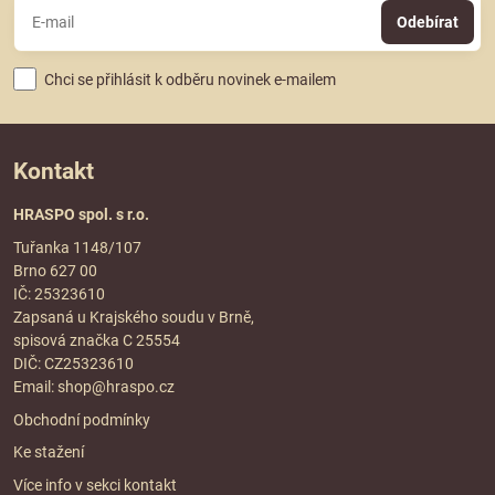
Odebírat
Chci se přihlásit k odběru novinek e-mailem
Kontakt
HRASPO spol. s r.o.
Tuřanka 1148/107
Brno 627 00
IČ: 25323610
Zapsaná u Krajského soudu v Brně,
spisová značka C 25554
DIČ: CZ25323610
Email:
shop@hraspo.cz
Obchodní podmínky
Ke stažení
Více info v sekci
kontakt