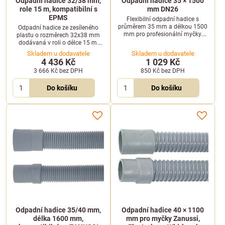
Odpadní hadice 32/38 mm,
Odpadní hadice 35 × 1500
role 15 m, kompatibilní s
mm DN26
EPMS
Flexibilní odpadní hadice s
průměrem 35 mm a délkou 1500
Odpadní hadice ze zesíleného
mm pro profesionální myčky.
plastu o rozměrech 32x38 mm
Vnitřní průměr koncovek činí 33
dodávaná v roli o délce 15 m.
mm a vnější průměr je 40 mm.
Vnitřní hladký povrch brání
Skladem u dodavatele
Skladem u dodavatele
usazování nečistot.
4 436 Kč
1 029 Kč
3 666 Kč
bez DPH
850 Kč
bez DPH
Do košíku
Do košíku
Odpadní hadice 35/40 mm,
Odpadní hadice 40 × 1100
délka 1600 mm,
mm pro myčky Zanussi,