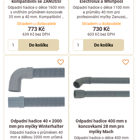
kompatibilní se ZANUSSI
Electrolux a Whirlpool
Odpadní hadice o délce 1600 mm
Odpadní hadice o délce 1100 mm
s vnitřním průměrem koncovek
a průměru 40 mm pro
35 mm a 40 mm. Kompatibilní s
profesionální myčky Zanussi,
profesionálními myčkami
Electrolux a Whirlpool. Odolává
Skladem u dodavatele
Skladem u dodavatele
ZANUSSI.
teplotám do 90 °C a má
773 Kč
730 Kč
koncovky s vnitřním průměrem
639 Kč
bez DPH
603 Kč
bez DPH
35 mm a 40 mm.
Do košíku
Do košíku
Odpadní hadice 40 × 2000
Odpadní hadice 400 mm s
mm pro myčky Winterhalter
koncovkami 28 mm pro
myčky Mach
Odpadní hadice s průměrem 40
mm a délkou 2000 mm určená
Odpadní hadice o délce 400 mm