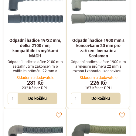
Odpadní hadice 19/22 mm,
Odpadní hadice 1900 mm s
délka 2100 mm,
koncovkami 20 mm pro
kompatibilní s myčkami
zařízení Icematic a
MACH
Scotsman
Odpadní hadice o délce 2100 mm
Odpadní hadice o délce 1900 mm
se zahnutým zakončením o
a vnějším průměru 22 mm s
vnitřním průměru 22 mm a
rovnou i zahnutou koncovkou o
rovným zakončením o vnitřním
vnitřním průměru 20 mm. Určena
Skladem u dodavatele
Skladem u dodavatele
průměru 19 mm. Vhodná pro
pro vybrané modely Icematic a
281 Kč
226 Kč
profesionální myčky nádobí
Scotsman.
232 Kč
bez DPH
187 Kč
bez DPH
MACH.
Do košíku
Do košíku