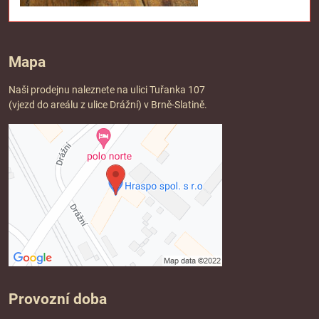
Mapa
Naši prodejnu naleznete na ulici Tuřanka 107
(vjezd do areálu z ulice Drážní) v Brně-Slatině.
Provozní doba