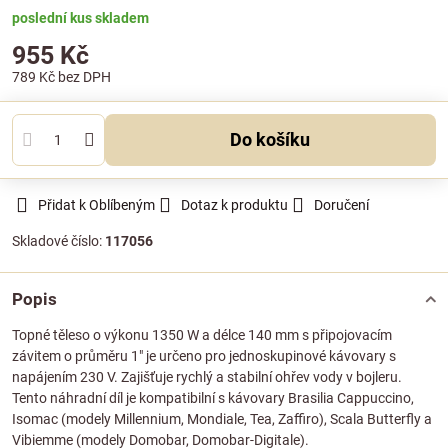
poslední kus skladem
955 Kč
789 Kč
bez DPH
Do košíku
Přidat k Oblíbeným
Dotaz k produktu
Doručení
Skladové číslo:
117056
Popis
Topné těleso o výkonu 1350 W a délce 140 mm s připojovacím
závitem o průměru 1" je určeno pro jednoskupinové kávovary s
napájením 230 V. Zajišťuje rychlý a stabilní ohřev vody v bojleru.
Tento náhradní díl je kompatibilní s kávovary Brasilia Cappuccino,
Isomac (modely Millennium, Mondiale, Tea, Zaffiro), Scala Butterfly a
Vibiemme (modely Domobar, Domobar-Digitale).