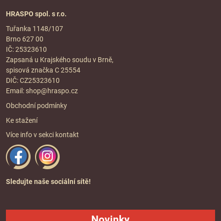
HRASPO spol. s r.o.
Tuřanka 1148/107
Brno 627 00
IČ: 25323610
Zapsaná u Krajského soudu v Brně,
spisová značka C 25554
DIČ: CZ25323610
Email:
shop@hraspo.cz
Obchodní podmínky
Ke stažení
Více info v sekci
kontakt
Sledujte naše sociální sítě!
Novinky