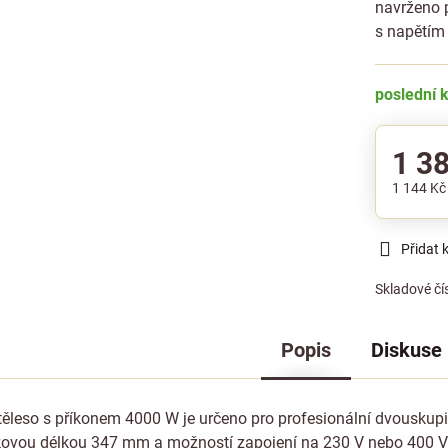
navrženo 
s napětím 
poslední 
1 3
1 144 K
Přidat 
Skladové čí
Popis
Diskuse
ěleso s příkonem 4000 W je určeno pro profesionální dvouskup
kovou délkou 347 mm a možností zapojení na 230 V nebo 400 V 