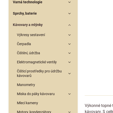
Varná technologie
Sprchy, baterie
Kávovary a mlýnky
Výkresy sestavení
Čerpadla
Čištění, údržba
Elektromagnetické ventily
Čišticí prostředky pro údržbu
kávovarů
Manometry
Miska do páky kávovaru
Mlecí kameny
Výkonné topné t
kávovary. S cel
Motory, kondenzátory