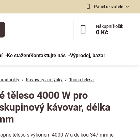
Panel uživatele
Nákupní košík
0 Kč
ní
Ke stažení
Kontaktujte nás
Výprodej, bazar
radní díly
Kávovary a mlýnky
Topná tělesa
é těleso 4000 W pro
skupinový kávovar, délka
 mm
topné těleso s výkonem 4000 W a délkou 347 mm je