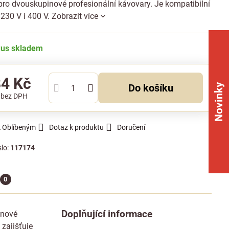
pro dvouskupinové profesionální kávovary. Je kompatibilní
230 V i 400 V.
Zobrazit více
kus skladem
84 Kč
Novinky
Do košíku
č
bez DPH
k Oblíbeným
Dotaz k produktu
Doručení
slo:
117174
0
Doplňující informace
inové
zajišťuje