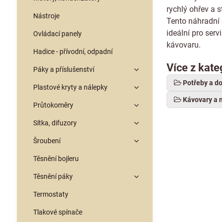
rychlý ohřev a s
Nástroje
Tento náhradní 
ideální pro serv
Ovládací panely
kávovaru.
Hadice - přívodní, odpadní
Více z kate
Páky a příslušenství
Potřeby a d
Plastové kryty a nálepky
Kávovary a 
Průtokoměry
Sítka, difuzory
Šroubení
Těsnění bojleru
Těsnění páky
Termostaty
Tlakové spínače