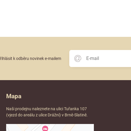
přihlásit k odběru novinek e-mailem
Mapa
Naši prodejnu naleznete na ulici Tuřanka 107
(vjezd do areálu z ulice Drážní) v Brně-Slatině.