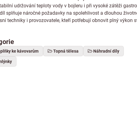
tabilní udržování teploty vody v bojleru i při vysoké zátěži gastr
díl splňuje náročné požadavky na spolehlivost a dlouhou životn
isní techniky i provozovatele, kteří potřebují obnovit plný výkon 
gorie
oplňky ke kávovarům
Topná tělesa
Náhradní díly
mlýnky