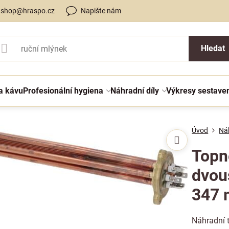
shop@hraspo.cz
Napište nám
Hledat
a kávu
Profesionální hygiena
Náhradní díly
Výkresy sestave
Úvod
Náh
Topn
dvou
347
Náhradní 