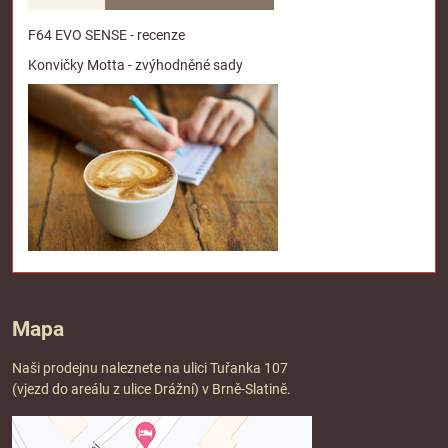
F64 EVO SENSE - recenze
Konvičky Motta - zvýhodněné sady
Mapa
Naši prodejnu naleznete na ulici Tuřanka 107
(vjezd do areálu z ulice Drážní) v Brně-Slatině.