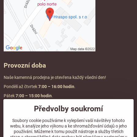
Provozní doba
Naše kamenná prodejna je otevřena každý všední den!
Pondělí až čtvrtek
7:00
– 16:00 hodin
.
Pátek
7:00 – 15:00 hodin
.
Předvolby soukromí
Doprava a platba
Soubory cookie používáme k vylepšení vaší návštěvy tohoto
webu, k analýze jeho výkonu a ke shromažďování údajů o jeho
DOPRAVA ZDARMA
používání. Můžeme k tomu použít nástroje a služby třetích
při objednávce nad
2000 Kč vč. DPH.