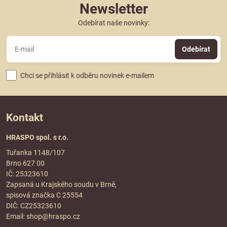
Newsletter
Odebírat naše novinky:
Odebírat
Chci se přihlásit k odběru novinek e-mailem
Kontakt
HRASPO spol. s r.o.
Tuřanka 1148/107
Brno 627 00
IČ: 25323610
Zapsaná u Krajského soudu v Brně,
spisová značka C 25554
DIČ: CZ25323610
Email:
shop@hraspo.cz