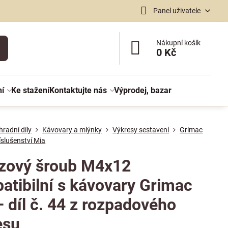
Panel uživatele
Nákupní košík
0 Kč
ní
Ke stažení
Kontaktujte nás
Výprodej, bazar
radní díly
Kávovary a mlýnky
Výkresy sestavení
Grimac
říslušenství Mia
zový šroub M4x12
atibilní s kávovary Grimac
 díl č. 44 z rozpadového
esu