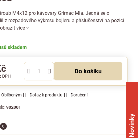
šroub M4x12 pro kávovary Grimac Mia. Jedná se o
íl z rozpadového výkresu bojleru a příslušenství na pozici
obrazit více
kusů skladem
Kč
Do košíku
z DPH
k Oblíbeným
Dotaz k produktu
Doručení
slo:
902001
Novinky
0