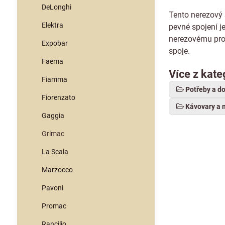
DeLonghi
Tento nerezový 
Elektra
pevné spojení j
nerezovému prov
Expobar
spoje.
Faema
Více z kate
Fiamma
Potřeby a d
Fiorenzato
Kávovary a 
Gaggia
Grimac
La Scala
Marzocco
Pavoni
Promac
Rancilio