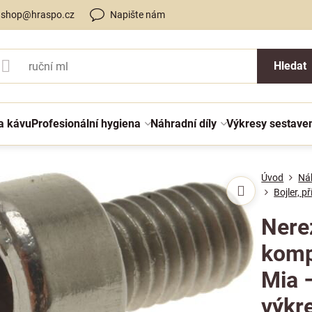
shop@hraspo.cz
Napište nám
Hledat
a kávu
Profesionální hygiena
Náhradní díly
Výkresy sestave
Úvod
Náh
Bojler, p
Nere
komp
Mia –
výkr