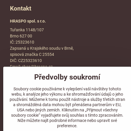
Kontakt
HRASPO spol. s r.o.
Tuřanka 1148/107
Brno 627 00
IČ: 25323610
Zapsaná u Krajského soudu v Brně,
spisová značka C 25554
DIČ: CZ25323610
Email:
shop@hraspo.cz
Předvolby soukromí
Obchodní podmínky
Ke stažení
Soubory cookie používáme k vylepšení vaší návštěvy tohoto
Více info v sekci
kontakt
webu, k analýze jeho výkonu a ke shromažďování údajů o jeho
používání. Můžeme k tomu použít nástroje a služby třetích stran
a shromážděná data mohou být přenášena partnerům v EU,
USA nebo jiných zemích. Kliknutím na „Přijmout všechny
soubory cookie“ vyjadřujete svůj souhlas s tímto zpracováním.
Sledujte naše sociální sítě!
Níže můžete najít podrobné informace nebo upravit své
preference.