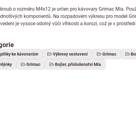
šroub o rozměru M4x12 je určen pro kávovary Grimac Mia. Používá
ednotlivých komponentů. Na rozpadovém výkresu pro model Grima
edení je vysoce odolný vůči vlhkosti a korozi, což je v prostřed
gorie
oplňky ke kávovarům
Výkresy sestavení
Grimac
Bo
mlýnky
Grimac
Bojler, příslušenství Mia