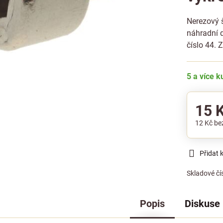
Nerezový 
náhradní d
číslo 44.
Z
5 a více 
15 
12 Kč
be
Přidat 
Skladové čí
Popis
Diskuse