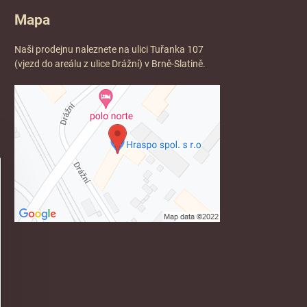
Mapa
Naši prodejnu naleznete na ulici Tuřanka 107
(vjezd do areálu z ulice Drážní) v Brně-Slatině.