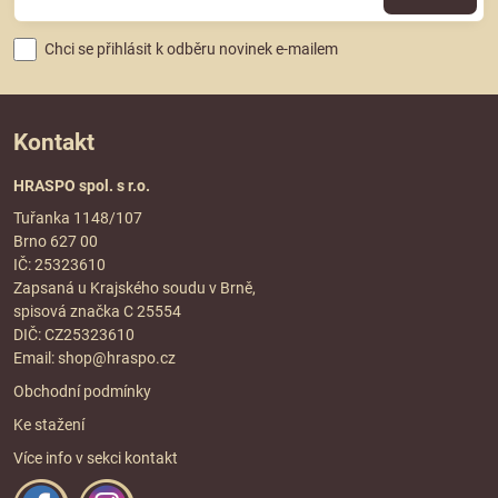
Chci se přihlásit k odběru novinek e-mailem
Kontakt
HRASPO spol. s r.o.
Tuřanka 1148/107
Brno 627 00
IČ: 25323610
Zapsaná u Krajského soudu v Brně,
spisová značka C 25554
DIČ: CZ25323610
Email:
shop@hraspo.cz
Obchodní podmínky
Ke stažení
Více info v sekci
kontakt