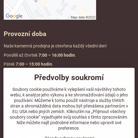
Provozní doba
Naše kamenná prodejna je otevřena každý všední den!
Pondělí až čtvrtek
7:00
– 16:00 hodin
.
Pátek
7:00 – 15:00 hodin
.
Předvolby soukromí
Doprava a platba
Soubory cookie používáme k vylepšení vaší návštěvy tohoto
webu, k analýze jeho výkonu a ke shromažďování údajů o jeho
DOPRAVA ZDARMA
používání. Můžeme k tomu použít nástroje a služby třetích
při objednávce nad
2000 Kč vč. DPH.
stran a shromážděná data mohou být přenášena partnerům v
EU, USA nebo jiných zemích. Kliknutím na „Přijmout všechny
*Nevztahuje se na paletovou přepravu.
soubory cookie“ vyjadřujete svůj souhlas s tímto zpracováním.
Níže můžete najít podrobné informace nebo upravit své
preference.