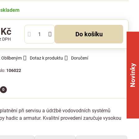
 skladem
 Kč
Do košíku
z DPH
k Oblíbeným
Dotaz k produktu
Doručení
Novinky
slo:
106022
0
uplatnění při servisu a údržbě vodovodních systémů
y hadic a armatur. Kvalitní provedení zaručuje vysokou