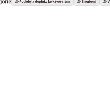
gorie
Potřeby a doplňky ke kávovarům
Šroubení
V