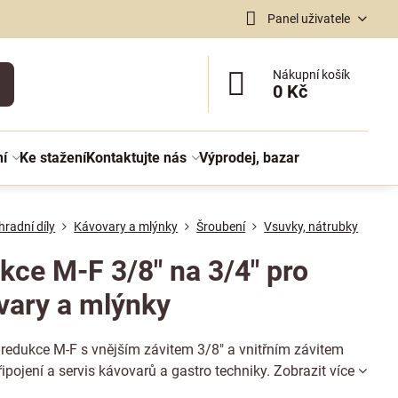
Panel uživatele
Nákupní košík
0 Kč
ní
Ke stažení
Kontaktujte nás
Výprodej, bazar
radní díly
Kávovary a mlýnky
Šroubení
Vsuvky, nátrubky
kce M-F 3/8" na 3/4" pro
vary a mlýnky
 redukce M-F s vnějším závitem 3/8" a vnitřním závitem
řipojení a servis kávovarů a gastro techniky.
Zobrazit více