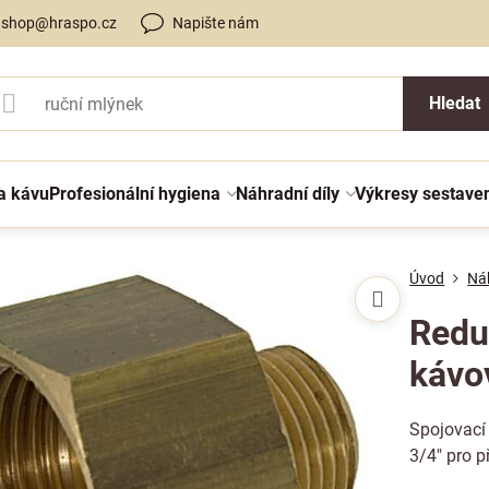
shop@hraspo.cz
Napište nám
Hledat
a kávu
Profesionální hygiena
Náhradní díly
Výkresy sestave
Úvod
Náh
Redu
kávo
Spojovací
3/4" pro p