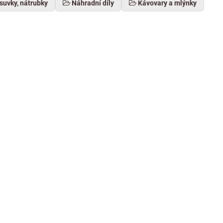
suvky, nátrubky
Náhradní díly
Kávovary a mlýnky