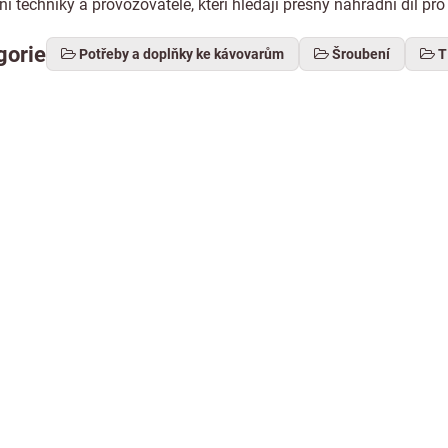
ní techniky a provozovatele, kteří hledají přesný náhradní díl p
gorie
Potřeby a doplňky ke kávovarům
Šroubení
T