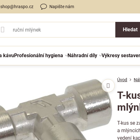
shop@hraspo.cz
Napište nám
Hledat
a kávu
Profesionální hygiena
Náhradní díly
Výkresy sestave
Úvod
Náh
T-kus
mlýn
T-kus se z
a mlýncích
vedení kap