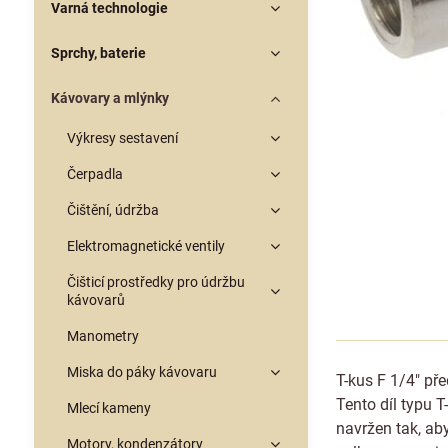
Varná technologie
Sprchy, baterie
Kávovary a mlýnky
Výkresy sestavení
Čerpadla
Čištění, údržba
Elektromagnetické ventily
Čišticí prostředky pro údržbu
kávovarů
Manometry
Miska do páky kávovaru
T-kus F 1/4" př
Tento díl typu 
Mlecí kameny
navržen tak, ab
Motory, kondenzátory