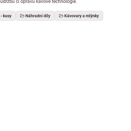
ro údržbu či opravu kávové technologie.
 - kusy
Náhradní díly
Kávovary a mlýnky