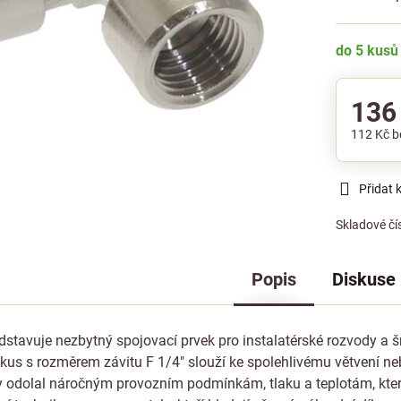
do 5 kusů
136
112 Kč
b
Přidat 
Skladové čí
Popis
Diskuse
edstavuje nezbytný spojovací prvek pro instalatérské rozvody a 
T-kus s rozměrem závitu F 1/4" slouží ke spolehlivému větvení ne
y odolal náročným provozním podmínkám, tlaku a teplotám, které