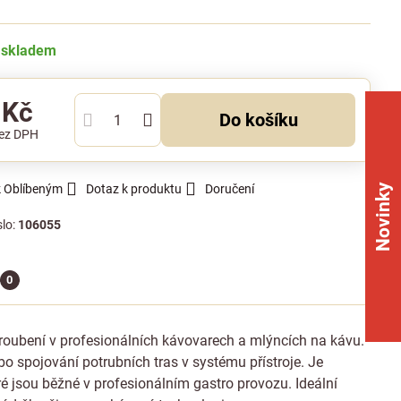
 skladem
 Kč
Do košíku
ez DPH
Novinky
k Oblíbeným
Dotaz k produktu
Doručení
slo:
106055
0
šroubení v profesionálních kávovarech a mlýncích na kávu.
bo spojování potrubních tras v systému přístroje. Je
 jsou běžné v profesionálním gastro provozu. Ideální