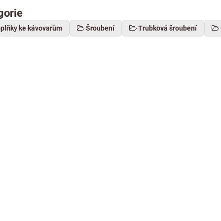
gorie
oplňky ke kávovarům
Šroubení
Trubková šroubení