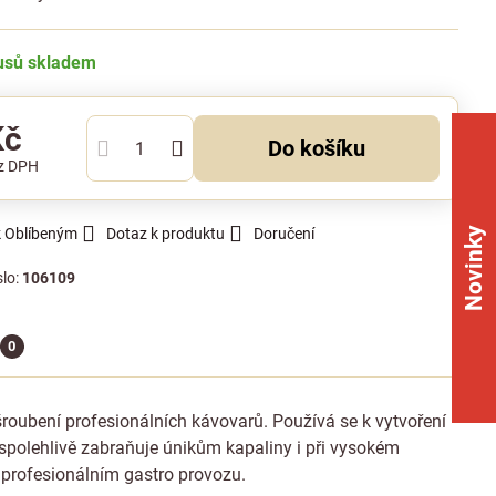
kusů skladem
Kč
Do košíku
z DPH
Novinky
k Oblíbeným
Dotaz k produktu
Doručení
slo:
106109
0
šroubení profesionálních kávovarů. Používá se k vytvoření
spolehlivě zabraňuje únikům kapaliny i při vysokém
 profesionálním gastro provozu.