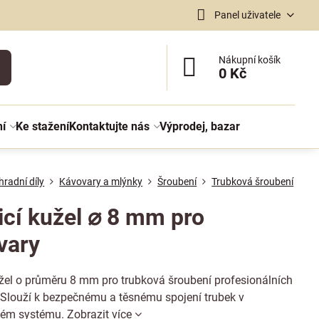
Panel uživatele
Nákupní košík
0 Kč
ní
Ke stažení
Kontaktujte nás
Výprodej, bazar
radní díly
Kávovary a mlýnky
Šroubení
Trubková šroubení
icí kužel ⌀ 8 mm pro
vary
užel o průměru 8 mm pro trubková šroubení profesionálních
 Slouží k bezpečnému a těsnému spojení trubek v
kém systému.
Zobrazit více