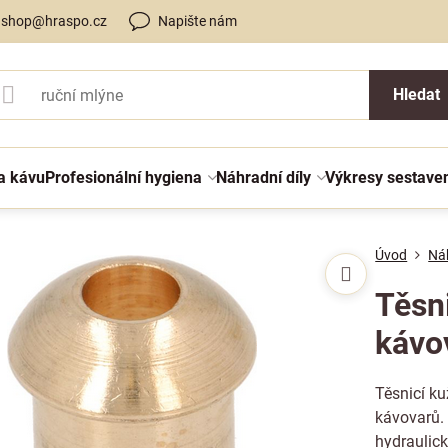
shop@hraspo.cz
Napište nám
Hledat
a kávu
Profesionální hygiena
Náhradní díly
Výkresy sestave
Úvod
Náh
Těsn
kávo
Těsnicí k
kávovarů.
hydraulic