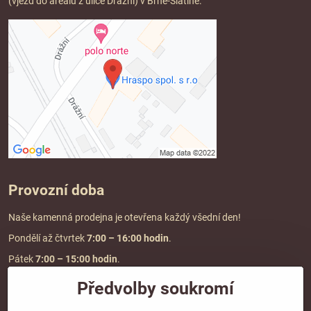
(vjezd do areálu z ulice Drážní) v Brně-Slatině.
Provozní doba
Naše kamenná prodejna je otevřena každý všední den!
Pondělí až čtvrtek
7:00
– 16:00 hodin
.
Pátek
7:00 – 15:00 hodin
.
Předvolby soukromí
Doprava a platba