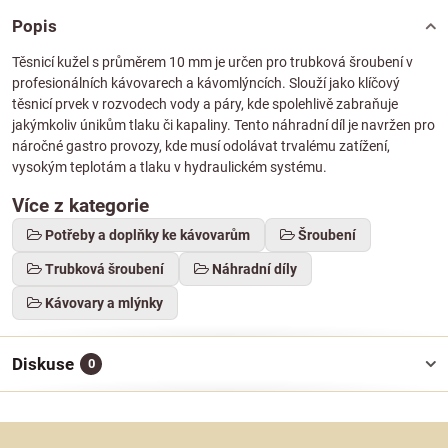
Popis
Těsnicí kužel s průměrem 10 mm je určen pro trubková šroubení v
profesionálních kávovarech a kávomlýncích. Slouží jako klíčový
těsnicí prvek v rozvodech vody a páry, kde spolehlivě zabraňuje
jakýmkoliv únikům tlaku či kapaliny. Tento náhradní díl je navržen pro
náročné gastro provozy, kde musí odolávat trvalému zatížení,
vysokým teplotám a tlaku v hydraulickém systému.
Více z kategorie
Potřeby a doplňky ke kávovarům
Šroubení
Trubková šroubení
Náhradní díly
Kávovary a mlýnky
Diskuse
0