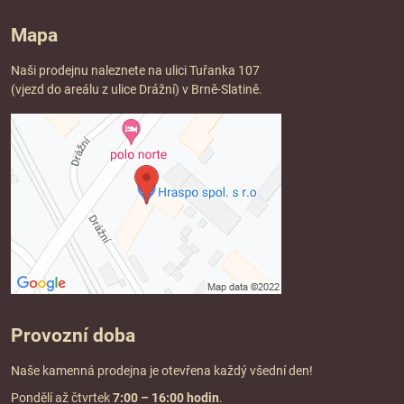
Mapa
Naši prodejnu naleznete na ulici Tuřanka 107
(vjezd do areálu z ulice Drážní) v Brně-Slatině.
Provozní doba
Naše kamenná prodejna je otevřena každý všední den!
Pondělí až čtvrtek
7:00
– 16:00 hodin
.