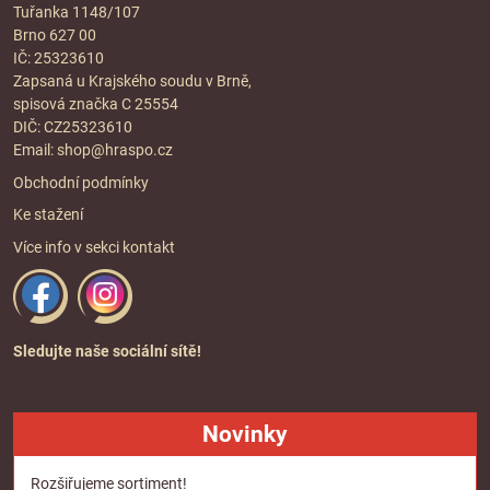
Tuřanka 1148/107
Brno 627 00
IČ: 25323610
Zapsaná u Krajského soudu v Brně,
spisová značka C 25554
DIČ: CZ25323610
Email:
shop@hraspo.cz
Obchodní podmínky
Ke stažení
Více info v sekci
kontakt
Sledujte naše sociální sítě!
Novinky
Rozšiřujeme sortiment!