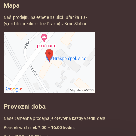
Mapa
Naši prodejnu naleznete na ulici Tuřanka 107
(vjezd do areálu z ulice Drážní) v Brně-Slatině.
Provozní doba
Naše kamenná prodejna je otevřena každý všední den!
Pondělí až čtvrtek
7:00
– 16:00 hodin
.