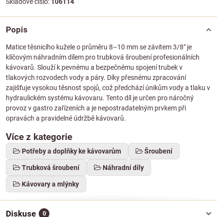
Skladové číslo:
106114
Popis
Matice těsnicího kužele o průměru 8–10 mm se závitem 3/8" je
klíčovým náhradním dílem pro trubková šroubení profesionálních
kávovarů. Slouží k pevnému a bezpečnému spojení trubek v
tlakových rozvodech vody a páry. Díky přesnému zpracování
zajišťuje vysokou těsnost spojů, což předchází únikům vody a tlaku v
hydraulickém systému kávovaru. Tento díl je určen pro náročný
provoz v gastro zařízeních a je nepostradatelným prvkem při
opravách a pravidelné údržbě kávovarů.
Více z kategorie
Potřeby a doplňky ke kávovarům
Šroubení
Trubková šroubení
Náhradní díly
Kávovary a mlýnky
Diskuse
0