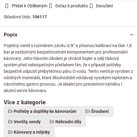
Přidat k Oblíbeným
Dotaz k produktu
Doručení
Skladové číslo:
106117
Popis
Pojistný ventil s rozměrem závitu 3/8" a přesnou kalibrací na tlak 1,8
bar je nezbytným bezpečnostním komponentem pro profesionální
kávovary. Jeho hlavním úkolem je chránit bojler a celý tlakový
systém před nebezpečným přetlakem tím, že v případě potřeby
bezpečně odpustí přebytečnou páru či vodu. Tento ventil je vyroben z
odolných materiálů, které dlouhodobě odolávají vysokým teplotám a
náročnému gastro provozu. Je ideální pro preventivní výměnu i
akutní servis kávovaru.
Více z kategorie
Potřeby a doplňky ke kávovarům
Šroubení
Ventily, sondy
Náhradní díly
Kávovary a mlýnky