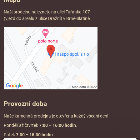
Naši prodejnu naleznete na ulici Tuřanka 107
(vjezd do areálu z ulice Drážní) v Brně-Slatině.
Provozní doba
Naše kamenná prodejna je otevřena každý všední den!
Pondělí až čtvrtek
7:00
– 16:00 hodin
.
Pátek
7:00 – 15:00 hodin
.