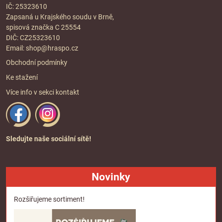
IČ: 25323610
Zapsaná u Krajského soudu v Brně,
spisová značka C 25554
DIČ: CZ25323610
Email:
shop@hraspo.cz
Obchodní podmínky
Ke stažení
Více info v sekci
kontakt
Sledujte naše sociální sítě!
Novinky
Rozšiřujeme sortiment!