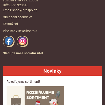
spisová značka C 25554
DIČ: CZ25323610
Email:
shop@hraspo.cz
Obchodní podmínky
Ke stažení
Více info v sekci
kontakt
Sledujte naše sociální sítě!
Novinky
Rozšiřujeme sortiment!