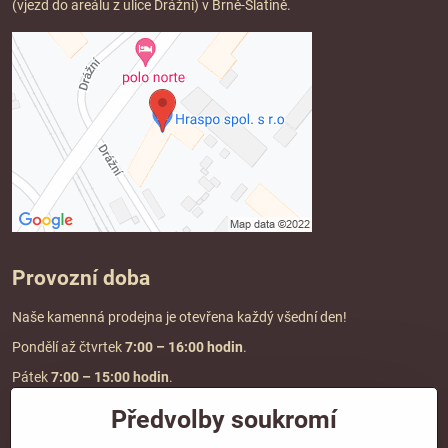
(vjezd do areálu z ulice Drážní) v Brně-Slatině.
Provozní doba
Naše kamenná prodejna je otevřena každý všední den!
Pondělí až čtvrtek
7:00
– 16:00 hodin
.
Pátek
7:00 – 15:00 hodin
.
Předvolby soukromí
Doprava a platba