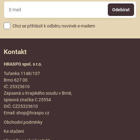
Odebírat
Chci se přihlásit k odběru novinek e-mailem
Kontakt
HRASPO spol. s r.o.
Tuřanka 1148/107
Brno 627 00
IČ: 25323610
Zapsaná u Krajského soudu v Brně,
spisová značka C 25554
DIČ: CZ25323610
Email:
shop@hraspo.cz
Obchodní podmínky
Ke stažení