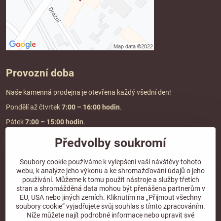
Provozní doba
Naše kamenná prodejna je otevřena každý všední den!
Pondělí až čtvrtek
7:00
– 16:00 hodin
.
Pátek
7:00 – 15:00 hodin
.
Předvolby soukromí
Doprava a platba
Soubory cookie používáme k vylepšení vaší návštěvy tohoto
webu, k analýze jeho výkonu a ke shromažďování údajů o jeho
DOPRAVA ZDARMA
používání. Můžeme k tomu použít nástroje a služby třetích
při objednávce nad
2000 Kč vč. DPH.
stran a shromážděná data mohou být přenášena partnerům v
EU, USA nebo jiných zemích. Kliknutím na „Přijmout všechny
*Nevztahuje se na paletovou přepravu.
soubory cookie“ vyjadřujete svůj souhlas s tímto zpracováním.
Níže můžete najít podrobné informace nebo upravit své