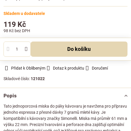
Skladem u dodavatele
119 Kč
98 Kč
bez DPH
Do košíku
Přidat k Oblíbeným
Dotaz k produktu
Doručení
Skladové číslo:
121022
Popis
Tato jednoporcová miska do páky kávovaru je navržena pro přípravu
jednoho espressa z přesné dávky 7 gramů mleté kávy. Je
kompatibilní s kávovary značky Simonelli. Miska má průměr 61 mm a
výšku 22 mm. Precizní tvarování a perforace dna zajišťují optimální
odpor vůči protékající vodě, což je klíčové pro správnou extrakci a