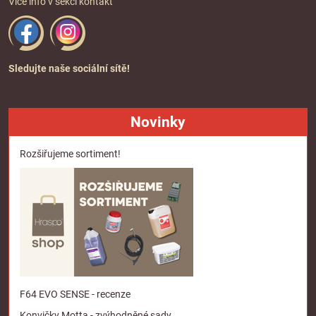
Více info v sekci
kontakt
Sledujte naše sociální sítě!
Novinky
Rozšiřujeme sortiment!
F64 EVO SENSE - recenze
Konvičky Motta - zvýhodněné sady