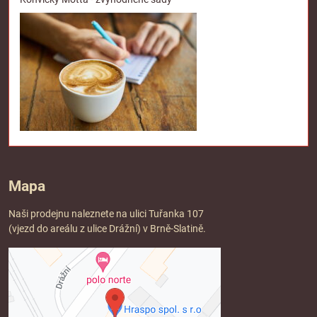
Mapa
Naši prodejnu naleznete na ulici Tuřanka 107
(vjezd do areálu z ulice Drážní) v Brně-Slatině.