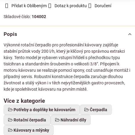
Přidat k Oblíbeným
Dotaz k produktu
Doručení
Skladové číslo:
104002
Popis
Výkonné rotační čerpadlo pro profesionální kávovary zajišťuje
stabilní průtok vody 200 l/h, který je klíčový pro správnou extrakci
kávy. Tento model je vybaven vstupní hřídelí s přechodkou typu
tisícihran a standardním šroubením o velikosti 3/8". Připojení k
motoru kávovaru se realizuje pomocí spony, což usnadňuje montáž i
případný servis. Robustní konstrukce čerpadla zaručuje dlouhou
životnost a stálý výkon i v těch nejvytíženějších gastro provozech,
kde je spolehlivost kávovaru na prvním místě.
Více z kategorie
Potřeby a doplňky ke kávovarům
Čerpadla
Rotační čerpadla
Náhradní díly
Kávovary a mlýnky