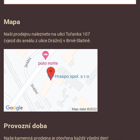
Mapa
Naši prodejnu naleznete na ulici Tuřanka 107
(vjezd do areálu z ulice Drážní) v Brně-Slatině.
Provozní doba
Naše kamenná prodejna je otevřena každý všední den!