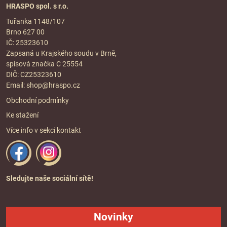
HRASPO spol. s r.o.
Tuřanka 1148/107
Brno 627 00
IČ: 25323610
Zapsaná u Krajského soudu v Brně,
spisová značka C 25554
DIČ: CZ25323610
Email:
shop@hraspo.cz
Obchodní podmínky
Ke stažení
Více info v sekci
kontakt
Sledujte naše sociální sítě!
Novinky