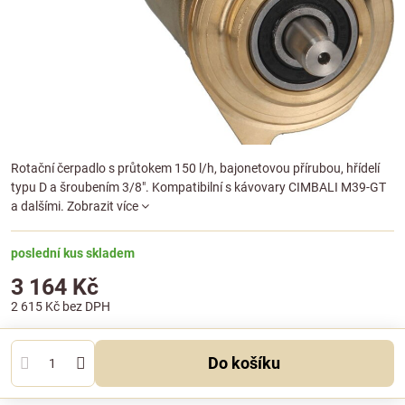
Rotační čerpadlo s průtokem 150 l/h, bajonetovou přírubou, hřídelí
typu D a šroubením 3/8". Kompatibilní s kávovary CIMBALI M39-GT
a dalšími.
Zobrazit více
poslední kus skladem
3 164 Kč
2 615 Kč
bez DPH
Do košíku