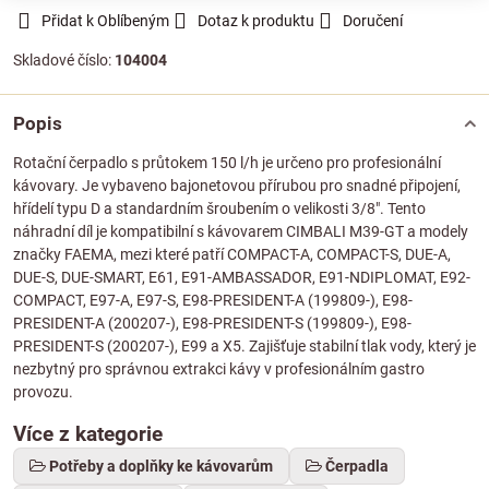
Přidat k Oblíbeným
Dotaz k produktu
Doručení
Skladové číslo:
104004
Popis
Rotační čerpadlo s průtokem 150 l/h je určeno pro profesionální
kávovary. Je vybaveno bajonetovou přírubou pro snadné připojení,
hřídelí typu D a standardním šroubením o velikosti 3/8". Tento
náhradní díl je kompatibilní s kávovarem CIMBALI M39-GT a modely
značky FAEMA, mezi které patří COMPACT-A, COMPACT-S, DUE-A,
DUE-S, DUE-SMART, E61, E91-AMBASSADOR, E91-NDIPLOMAT, E92-
COMPACT, E97-A, E97-S, E98-PRESIDENT-A (199809-), E98-
PRESIDENT-A (200207-), E98-PRESIDENT-S (199809-), E98-
PRESIDENT-S (200207-), E99 a X5. Zajišťuje stabilní tlak vody, který je
nezbytný pro správnou extrakci kávy v profesionálním gastro
provozu.
Více z kategorie
Potřeby a doplňky ke kávovarům
Čerpadla