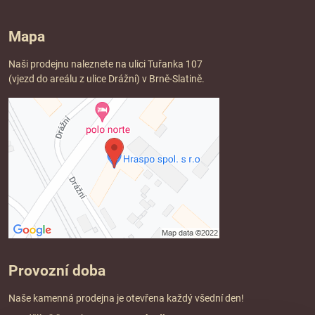
Mapa
Naši prodejnu naleznete na ulici Tuřanka 107
(vjezd do areálu z ulice Drážní) v Brně-Slatině.
Provozní doba
Naše kamenná prodejna je otevřena každý všední den!