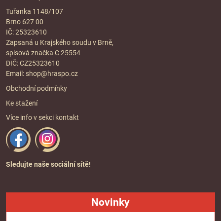
Tuřanka 1148/107
Brno 627 00
IČ: 25323610
Zapsaná u Krajského soudu v Brně,
spisová značka C 25554
DIČ: CZ25323610
Email:
shop@hraspo.cz
Obchodní podmínky
Ke stažení
Více info v sekci
kontakt
Sledujte naše sociální sítě!
Novinky