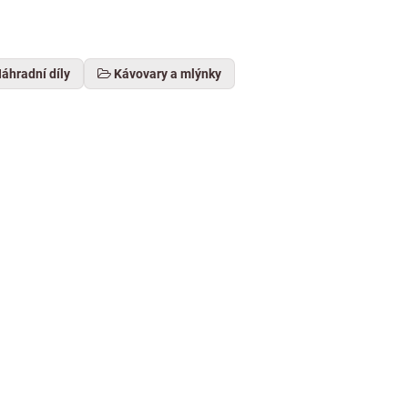
áhradní díly
Kávovary a mlýnky