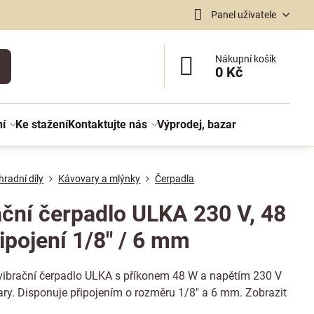
Panel uživatele
Nákupní košík
0 Kč
ní
Ke stažení
Kontaktujte nás
Výprodej, bazar
radní díly
Kávovary a mlýnky
Čerpadla
ační čerpadlo ULKA 230 V, 48
ipojení 1/8" / 6 mm
vibrační čerpadlo ULKA s příkonem 48 W a napětím 230 V
ary. Disponuje připojením o rozměru 1/8" a 6 mm.
Zobrazit