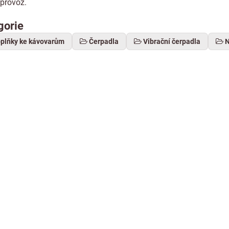
provoz.
gorie
oplňky ke kávovarům
Čerpadla
Vibrační čerpadla
N