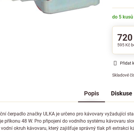
do 5 kusů
720
595 Kč
b
Přidat 
Skladové čí
Popis
Diskuse
ační čerpadlo značky ULKA je určeno pro kávovary vyžadující sta
e příkonu 48 W. Pro připojení do vodního systému kávovaru slou
 vodní okruh kávovaru, který zajišťuje správný tlak při extrakci 