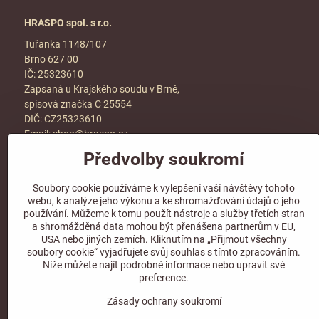
HRASPO spol. s r.o.
Tuřanka 1148/107
Brno 627 00
IČ: 25323610
Zapsaná u Krajského soudu v Brně,
spisová značka C 25554
DIČ: CZ25323610
Email:
shop@hraspo.cz
Předvolby soukromí
Obchodní podmínky
Ke stažení
Soubory cookie používáme k vylepšení vaší návštěvy tohoto
Více info v sekci
kontakt
webu, k analýze jeho výkonu a ke shromažďování údajů o jeho
používání. Můžeme k tomu použít nástroje a služby třetích stran
a shromážděná data mohou být přenášena partnerům v EU,
USA nebo jiných zemích. Kliknutím na „Přijmout všechny
soubory cookie“ vyjadřujete svůj souhlas s tímto zpracováním.
Sledujte naše sociální sítě!
Níže můžete najít podrobné informace nebo upravit své
preference.
Zásady ochrany soukromí