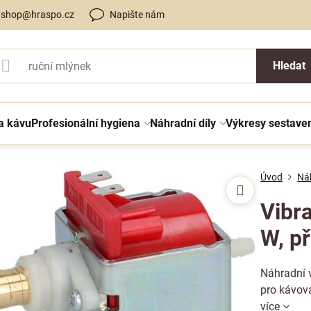
shop@hraspo.cz
Napište nám
Hledat
a kávu
Profesionální hygiena
Náhradní díly
Výkresy sestave
Úvod
Náh
Vibr
W, př
Náhradní 
pro kávov
více