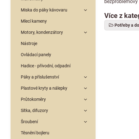
bezproblémový 
Miska do páky kávovaru
Více z kate
Mlecí kameny
Potřeby a d
Motory, kondenzátory
Nástroje
Ovládací panely
Hadice - přívodní, odpadní
Páky a příslušenství
Plastové kryty a nálepky
Průtokoměry
Sítka, difuzory
Šroubení
Těsnění bojleru