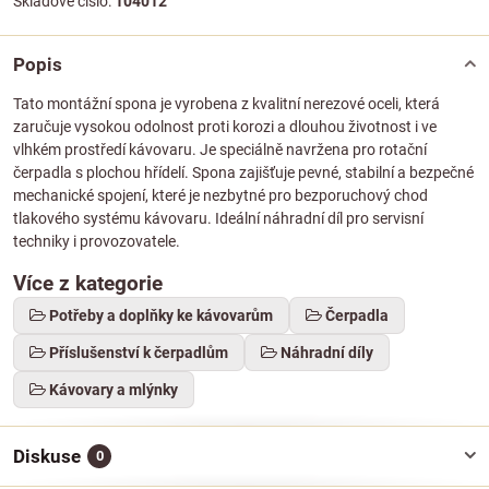
Skladové číslo:
104012
Popis
Tato montážní spona je vyrobena z kvalitní nerezové oceli, která
zaručuje vysokou odolnost proti korozi a dlouhou životnost i ve
vlhkém prostředí kávovaru. Je speciálně navržena pro rotační
čerpadla s plochou hřídelí. Spona zajišťuje pevné, stabilní a bezpečné
mechanické spojení, které je nezbytné pro bezporuchový chod
tlakového systému kávovaru. Ideální náhradní díl pro servisní
techniky i provozovatele.
Více z kategorie
Potřeby a doplňky ke kávovarům
Čerpadla
Příslušenství k čerpadlům
Náhradní díly
Kávovary a mlýnky
Diskuse
0