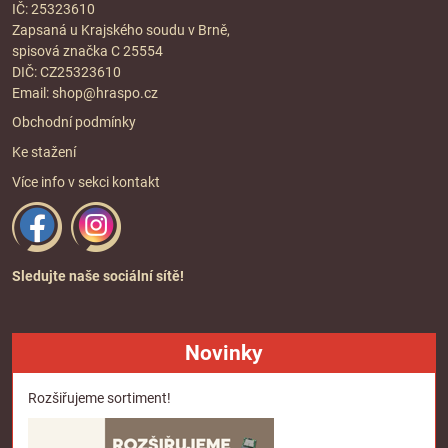
IČ: 25323610
Zapsaná u Krajského soudu v Brně,
spisová značka C 25554
DIČ: CZ25323610
Email:
shop@hraspo.cz
Obchodní podmínky
Ke stažení
Více info v sekci
kontakt
Sledujte naše sociální sítě!
Novinky
Rozšiřujeme sortiment!