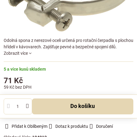
Odolná spona z nerezové oceli určená pro rotační čerpadla s plochou
hřídelí v kávovarech. Zajišťuje pevné a bezpečné spojení dílů.
Zobrazit více
5 a více kusů skladem
71 Kč
59 Kč
bez DPH
Do košíku
Přidat k Oblíbeným
Dotaz k produktu
Doručení