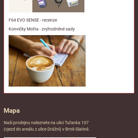
F64 EVO SENSE - recenze
Konvičky Motta - zvýhodněné sady
Mapa
Naši prodejnu naleznete na ulici Tuřanka 107
(vjezd do areálu z ulice Drážní) v Brně-Slatině.