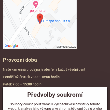
Provozní doba
Naše kamenná prodejna je otevřena každý všední den!
Pondělí až čtvrtek
7:00
– 16:00 hodin
.
Pátek
7:00 – 15:00 hodin
.
Předvolby soukromí
Doprava a platba
Soubory cookie používáme k vylepšení vaší návštěvy tohoto
webu, k analýze jeho výkonu a ke shromažďování údajů o jeho