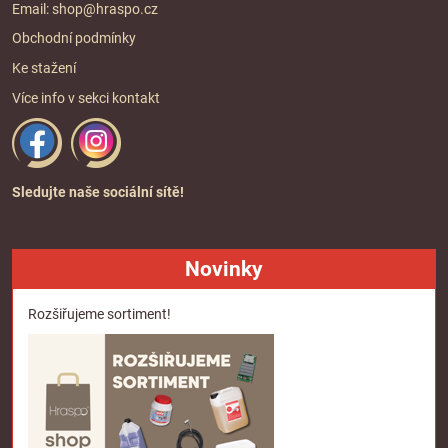
Email:
shop@hraspo.cz
Obchodní podmínky
Ke stažení
Více info v sekci
kontakt
Sledujte naše sociální sítě!
Novinky
Rozšiřujeme sortiment!