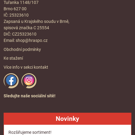
Tuřanka 1148/107
Brno 627 00
IČ: 25323610
Zapsaná u Krajského soudu v Brně,
spisová značka C 25554
DIČ: CZ25323610
Email:
shop@hraspo.cz
Obchodní podmínky
Ke stažení
Více info v sekci
kontakt
Sledujte naše sociální sítě!
Novinky
Rozšiřujeme sortiment!