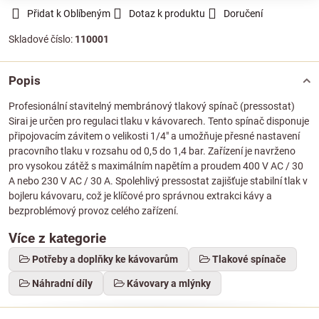
Přidat k Oblíbeným
Dotaz k produktu
Doručení
Skladové číslo:
110001
Popis
Profesionální stavitelný membránový tlakový spínač (pressostat)
Sirai je určen pro regulaci tlaku v kávovarech. Tento spínač disponuje
připojovacím závitem o velikosti 1/4" a umožňuje přesné nastavení
pracovního tlaku v rozsahu od 0,5 do 1,4 bar. Zařízení je navrženo
pro vysokou zátěž s maximálním napětím a proudem 400 V AC / 30
A nebo 230 V AC / 30 A. Spolehlivý pressostat zajišťuje stabilní tlak v
bojleru kávovaru, což je klíčové pro správnou extrakci kávy a
bezproblémový provoz celého zařízení.
Více z kategorie
Potřeby a doplňky ke kávovarům
Tlakové spínače
Náhradní díly
Kávovary a mlýnky