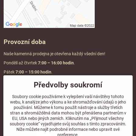
Provozní doba
Naše kamenná prodejna je otevřena každý všední den!
Pondělí až čtvrtek
7:00
– 16:00 hodin
.
Pátek
7:00 – 15:00 hodin
.
Předvolby soukromí
Doprava a platba
Soubory cookie používáme k vylepšení vaší návštěvy tohoto
webu, k analýze jeho výkonu a ke shromažďování údajů o jeho
DOPRAVA ZDARMA
používání. Můžeme k tomu použít nástroje a služby třetích
při objednávce nad
2000 Kč vč. DPH.
stran a shromážděná data mohou být přenášena partnerům v
EU, USA nebo jiných zemích. Kliknutím na „Přijmout všechny
*Nevztahuje se na paletovou přepravu.
soubory cookie“ vyjadřujete svůj souhlas s tímto zpracováním.
Níže můžete najít podrobné informace nebo upravit své
preference.