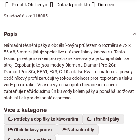
Přidat k Oblíbeným
Dotaz k produktu
Doručení
Skladové číslo:
118005
Popis
Náhradní těsnění páky s obdélníkovým průřezem o rozměru ø 72 ×
56 × 8,5 mm zajišťuje spolehlivé utěsnění hlavy kávovaru. Tento
těsnicí prvek je navržen pro vybrané kávovary a je kompatibilní se
stroji Expobar, jako jsou modely Diamant, DiamantPro-2Gr,
DiamantPro-3Gr, EB61, EX3, G-10 a další. Kvalitní materiál a přesný
obdélníkový profil zaručují vysokou odolnost proti teplotám a tlaku
vody při extrakci. Včasná výměna opotřebovaného těsnění
zabraňuje nežádoucímu úniku vody kolem páky a pomáhá udržovat
stabilní tlak pro dokonalé espresso.
Více z kategorie
Potřeby a doplňky ke kávovarům
Těsnění páky
Obdélníkový průřez
Náhradní díly