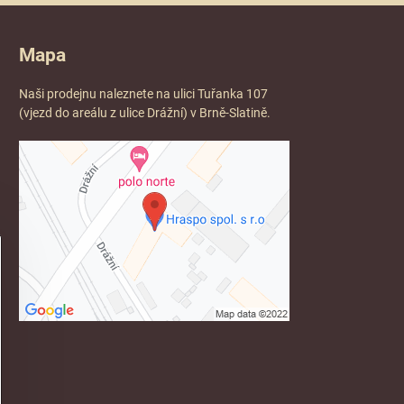
Mapa
Naši prodejnu naleznete na ulici Tuřanka 107
(vjezd do areálu z ulice Drážní) v Brně-Slatině.