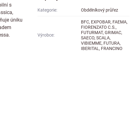
ilní s
Kategorie:
Obdélníkový průřez
ssica,
aňuje úniku
BFC, EXPOBAR, FAEMA,
ladem
FIORENZATO C.S.,
FUTURMAT, GRIMAC,
essa.
Výrobce:
SAECO, SCALA,
VIBIEMME, FUTURA,
IBERITAL, FRANCINO