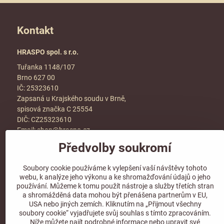
Kontakt
HRASPO spol. s r.o.
Tuřanka 1148/107
Brno 627 00
IČ: 25323610
Zapsaná u Krajského soudu v Brně,
spisová značka C 25554
DIČ: CZ25323610
Email:
shop@hraspo.cz
Předvolby soukromí
Obchodní podmínky
Ke stažení
Soubory cookie používáme k vylepšení vaší návštěvy tohoto
Více info v sekci
kontakt
webu, k analýze jeho výkonu a ke shromažďování údajů o jeho
používání. Můžeme k tomu použít nástroje a služby třetích stran
a shromážděná data mohou být přenášena partnerům v EU,
USA nebo jiných zemích. Kliknutím na „Přijmout všechny
soubory cookie“ vyjadřujete svůj souhlas s tímto zpracováním.
Sledujte naše sociální sítě!
Níže můžete najít podrobné informace nebo upravit své