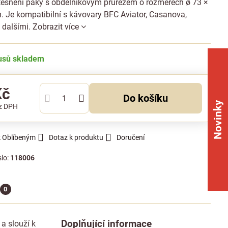
těsnění páky s obdélníkovým průřezem o rozměrech ø 73 ×
. Je kompatibilní s kávovary BFC Aviator, Casanova,
 dalšími.
Zobrazit více
kusů skladem
Kč
Do košíku
Novinky
z DPH
k Oblíbeným
Dotaz k produktu
Doručení
slo:
118006
0
Doplňující informace
a slouží k