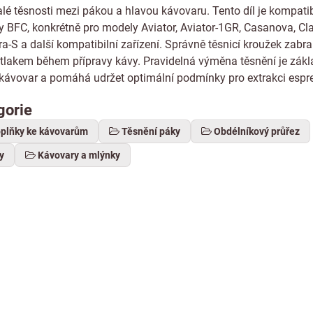
alé těsnosti mezi pákou a hlavou kávovaru. Tento díl je kompatib
 BFC, konkrétně pro modely Aviator, Aviator-1GR, Casanova, Cla
ra-S a další kompatibilní zařízení. Správně těsnicí kroužek zabr
tlakem během přípravy kávy. Pravidelná výměna těsnění je zák
kávovar a pomáhá udržet optimální podmínky pro extrakci espr
gorie
oplňky ke kávovarům
Těsnění páky
Obdélníkový průřez
y
Kávovary a mlýnky