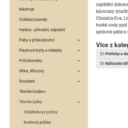
zajištění dokon
Nástroje
kávovary značky
Classica-Eva, Li
Ovládací panely
horké vody pod 
Hadice - přívodní, odpadní
správné péče o 
Páky a příslušenství
Více z kate
Plastové kryty a nálepky
Potřeby a d
Průtokoměry
Náhradní díl
Sítka, difuzory
Šroubení
Těsnění bojleru
Těsnění páky
Obdélníkový průřez
Kruhový průřez