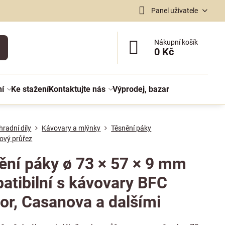
Panel uživatele
Nákupní košík
0 Kč
ní
Ke stažení
Kontaktujte nás
Výprodej, bazar
radní díly
Kávovary a mlýnky
Těsnění páky
ový průřez
ění páky ø 73 × 57 × 9 mm
atibilní s kávovary BFC
tor, Casanova a dalšími