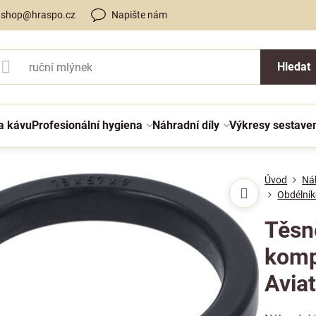
shop@hraspo.cz
Napište nám
Hledat
a kávu
Profesionální hygiena
Náhradní díly
Výkresy sestave
Úvod
Náh
Obdélník
Těsn
komp
Avia