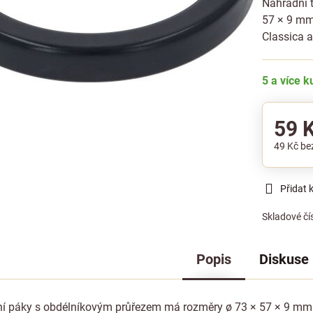
Náhradní 
57 × 9 mm
Classica a
5 a více 
59 
49 Kč
be
Přidat 
Skladové čí
Popis
Diskuse
ní páky s obdélníkovým průřezem má rozměry ø 73 × 57 × 9 mm 