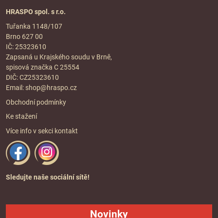
HRASPO spol. s r.o.
Tuřanka 1148/107
Brno 627 00
IČ: 25323610
Zapsaná u Krajského soudu v Brně,
spisová značka C 25554
DIČ: CZ25323610
Email:
shop@hraspo.cz
Obchodní podmínky
Ke stažení
Více info v sekci
kontakt
Sledujte naše sociální sítě!
Novinky