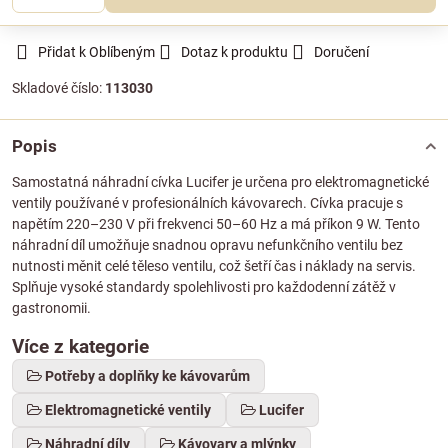
Přidat k Oblíbeným
Dotaz k produktu
Doručení
Skladové číslo:
113030
Popis
Samostatná náhradní cívka Lucifer je určena pro elektromagnetické
ventily používané v profesionálních kávovarech. Cívka pracuje s
napětím 220–230 V při frekvenci 50–60 Hz a má příkon 9 W. Tento
náhradní díl umožňuje snadnou opravu nefunkčního ventilu bez
nutnosti měnit celé těleso ventilu, což šetří čas i náklady na servis.
Splňuje vysoké standardy spolehlivosti pro každodenní zátěž v
gastronomii.
Více z kategorie
Potřeby a doplňky ke kávovarům
Elektromagnetické ventily
Lucifer
Náhradní díly
Kávovary a mlýnky