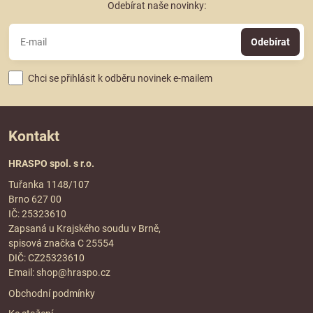
Odebírat naše novinky:
Odebírat
Chci se přihlásit k odběru novinek e-mailem
Kontakt
HRASPO spol. s r.o.
Tuřanka 1148/107
Brno 627 00
IČ: 25323610
Zapsaná u Krajského soudu v Brně,
spisová značka C 25554
DIČ: CZ25323610
Email:
shop@hraspo.cz
Obchodní podmínky