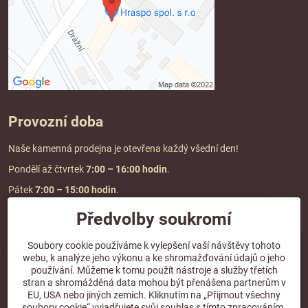
Provozní doba
Naše kamenná prodejna je otevřena každý všední den!
Pondělí až čtvrtek
7:00
– 16:00 hodin
.
Pátek
7:00 – 15:00 hodin
.
Předvolby soukromí
Doprava a platba
Soubory cookie používáme k vylepšení vaší návštěvy tohoto
webu, k analýze jeho výkonu a ke shromažďování údajů o jeho
DOPRAVA ZDARMA
používání. Můžeme k tomu použít nástroje a služby třetích
při objednávce nad
2000 Kč vč. DPH.
stran a shromážděná data mohou být přenášena partnerům v
EU, USA nebo jiných zemích. Kliknutím na „Přijmout všechny
*Nevztahuje se na paletovou přepravu.
soubory cookie“ vyjadřujete svůj souhlas s tímto zpracováním.