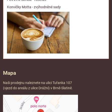
Konvičky Motta - zvýhodněné sady
Mapa
Naši prodejnu naleznete na ulici Tuřanka 107
(vjezd do areálu z ulice Drážní) v Brně-Slatině.