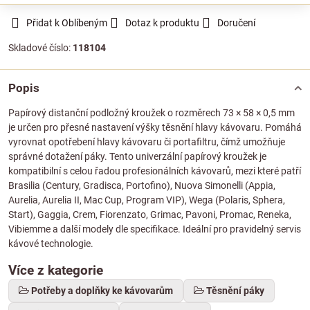
Přidat k Oblíbeným
Dotaz k produktu
Doručení
Skladové číslo:
118104
Popis
Papírový distanční podložný kroužek o rozměrech 73 × 58 × 0,5 mm
je určen pro přesné nastavení výšky těsnění hlavy kávovaru. Pomáhá
vyrovnat opotřebení hlavy kávovaru či portafiltru, čímž umožňuje
správné dotažení páky. Tento univerzální papírový kroužek je
kompatibilní s celou řadou profesionálních kávovarů, mezi které patří
Brasilia (Century, Gradisca, Portofino), Nuova Simonelli (Appia,
Aurelia, Aurelia II, Mac Cup, Program VIP), Wega (Polaris, Sphera,
Start), Gaggia, Crem, Fiorenzato, Grimac, Pavoni, Promac, Reneka,
Vibiemme a další modely dle specifikace. Ideální pro pravidelný servis
kávové technologie.
Více z kategorie
Potřeby a doplňky ke kávovarům
Těsnění páky