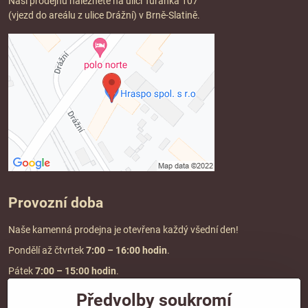
Naši prodejnu naleznete na ulici Tuřanka 107
(vjezd do areálu z ulice Drážní) v Brně-Slatině.
Provozní doba
Naše kamenná prodejna je otevřena každý všední den!
Pondělí až čtvrtek
7:00
– 16:00 hodin
.
Pátek
7:00 – 15:00 hodin
.
Předvolby soukromí