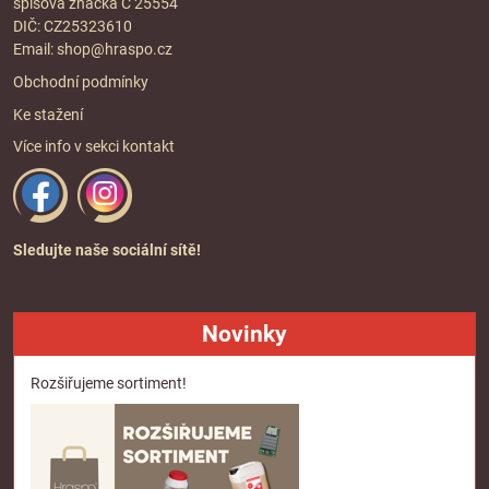
spisová značka C 25554
DIČ: CZ25323610
Email:
shop@hraspo.cz
Obchodní podmínky
Ke stažení
Více info v sekci
kontakt
Sledujte naše sociální sítě!
Novinky
Rozšiřujeme sortiment!