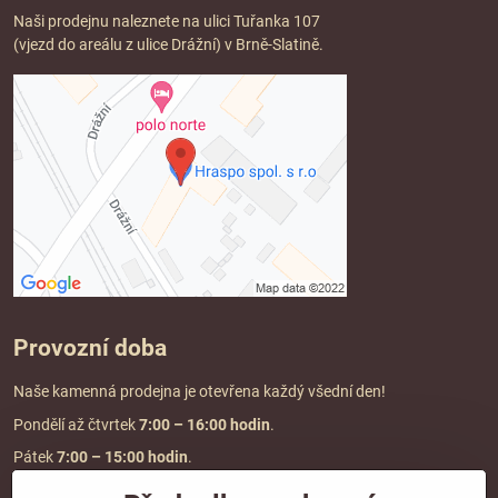
Naši prodejnu naleznete na ulici Tuřanka 107
(vjezd do areálu z ulice Drážní) v Brně-Slatině.
Provozní doba
Naše kamenná prodejna je otevřena každý všední den!
Pondělí až čtvrtek
7:00
– 16:00 hodin
.
Pátek
7:00 – 15:00 hodin
.