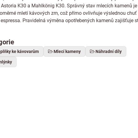
 Astoria K30 a Mahlkönig K30. Správný stav mlecích kamenů je
noměrné mletí kávových zrn, což přímo ovlivňuje výslednou chuť 
espressa. Pravidelná výměna opotřebených kamenů zajišťuje st
gorie
oplňky ke kávovarům
Mlecí kameny
Náhradní díly
mlýnky