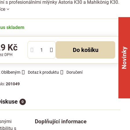
lní s profesionálními mlýnky Astoria K30 a Mahlkönig K30.
íce
kus skladem
29 Kč
Novinky
Do košíku
ez DPH
k Oblíbeným
Dotaz k produktu
Doručení
slo:
201049
iskuse
0
Doplňující informace
esnými
bilitu s