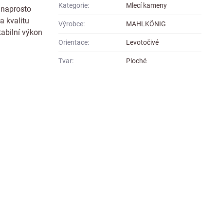
Kategorie:
Mlecí kameny
 naprosto
a kvalitu
Výrobce:
MAHLKÖNIG
abilní výkon
Orientace:
Levotočivé
Tvar:
Ploché