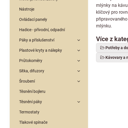
mlýnky na kávu
Nástroje
klíčový pro rov
připravovaného 
Ovládací panely
mlýnku.
Hadice - přívodní, odpadní
Více z kate
Páky a příslušenství
Potřeby a d
Plastové kryty a nálepky
Kávovary a 
Průtokoměry
Sítka, difuzory
Šroubení
Těsnění bojleru
Těsnění páky
Termostaty
Tlakové spínače