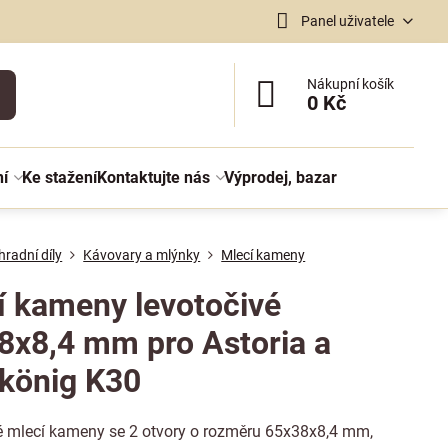
Panel uživatele
Nákupní košík
0 Kč
ní
Ke stažení
Kontaktujte nás
Výprodej, bazar
radní díly
Kávovary a mlýnky
Mlecí kameny
í kameny levotočivé
8x8,4 mm pro Astoria a
könig K30
é mlecí kameny se 2 otvory o rozměru 65x38x8,4 mm,