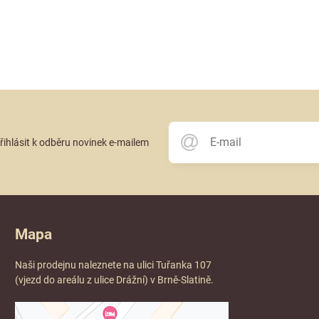
přihlásit k odběru novinek e-mailem
Mapa
Naši prodejnu naleznete na ulici Tuřanka 107
(vjezd do areálu z ulice Drážní) v Brně-Slatině.