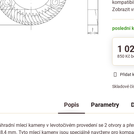
kompatibi
Zobrazit v
poslední 
1 0
850 Kč
b
Přidat 
Skladové čí
Popis
Parametry
D
áhradní mlecí kameny v levotočivém provedení se 2 otvory a př
,4 mm. Tyto mlecí kameny jsou speciálně navrženy pro kompati