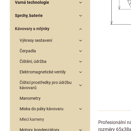
Varná technologie
Sprchy, baterie
Kávovary a mlýnky
Výkresy sestavení
Čerpadla
Čištění, údržba
Elektromagnetické ventily
Čišticí prostředky pro údržbu
kávovarů
Manometry
Miska do páky kávovaru
Mlecí kameny
Profesionální n
rozměry 65x38x8
Motory, kondenzátory