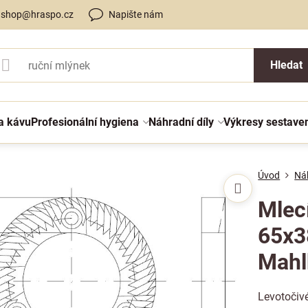
shop@hraspo.cz
Napište nám
Hledat
a kávu
Profesionální hygiena
Náhradní díly
Výkresy sestave
Úvod
Náh
Mlec
65x3
Mahl
Levotočiv