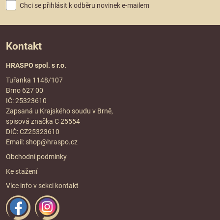
Chci se přihlásit k odběru novinek e-mailem
Kontakt
HRASPO spol. s r.o.
Tuřanka 1148/107
Brno 627 00
IČ: 25323610
Zapsaná u Krajského soudu v Brně,
spisová značka C 25554
DIČ: CZ25323610
Email:
shop@hraspo.cz
Obchodní podmínky
Ke stažení
Více info v sekci
kontakt