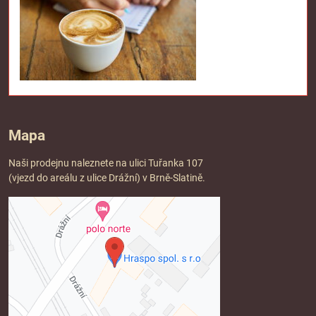
Mapa
Naši prodejnu naleznete na ulici Tuřanka 107
(vjezd do areálu z ulice Drážní) v Brně-Slatině.