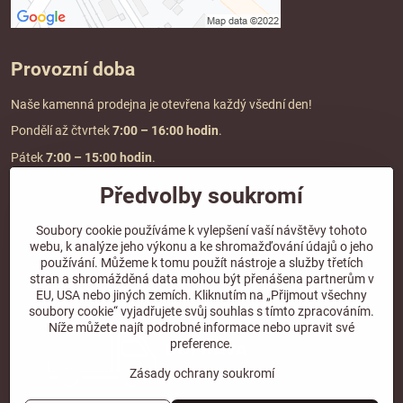
Provozní doba
Naše kamenná prodejna je otevřena každý všední den!
Pondělí až čtvrtek
7:00
– 16:00 hodin
.
Pátek
7:00 – 15:00 hodin
.
Předvolby soukromí
Doprava a platba
Soubory cookie používáme k vylepšení vaší návštěvy tohoto
webu, k analýze jeho výkonu a ke shromažďování údajů o jeho
DOPRAVA ZDARMA
používání. Můžeme k tomu použít nástroje a služby třetích
při objednávce nad
2000 Kč vč. DPH.
stran a shromážděná data mohou být přenášena partnerům v
EU, USA nebo jiných zemích. Kliknutím na „Přijmout všechny
*Nevztahuje se na paletovou přepravu.
soubory cookie“ vyjadřujete svůj souhlas s tímto zpracováním.
Níže můžete najít podrobné informace nebo upravit své
preference.
Zásady ochrany soukromí