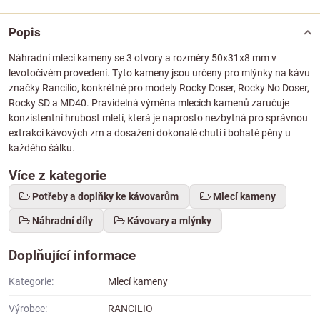
Popis
Náhradní mlecí kameny se 3 otvory a rozměry 50x31x8 mm v
levotočivém provedení. Tyto kameny jsou určeny pro mlýnky na kávu
značky Rancilio, konkrétně pro modely Rocky Doser, Rocky No Doser,
Rocky SD a MD40. Pravidelná výměna mlecích kamenů zaručuje
konzistentní hrubost mletí, která je naprosto nezbytná pro správnou
extrakci kávových zrn a dosažení dokonalé chuti i bohaté pěny u
každého šálku.
Více z kategorie
Potřeby a doplňky ke kávovarům
Mlecí kameny
Náhradní díly
Kávovary a mlýnky
Doplňující informace
Kategorie:
Mlecí kameny
Výrobce:
RANCILIO