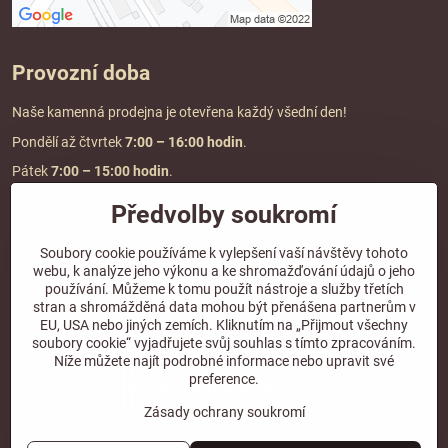
Provozní doba
Naše kamenná prodejna je otevřena každý všední den!
Pondělí až čtvrtek
7:00
– 16:00 hodin
.
Pátek
7:00 – 15:00 hodin
.
Předvolby soukromí
Doprava a platba
Soubory cookie používáme k vylepšení vaší návštěvy tohoto
webu, k analýze jeho výkonu a ke shromažďování údajů o jeho
DOPRAVA ZDARMA
používání. Můžeme k tomu použít nástroje a služby třetích
při objednávce nad
2000 Kč vč. DPH.
stran a shromážděná data mohou být přenášena partnerům v
EU, USA nebo jiných zemích. Kliknutím na „Přijmout všechny
*Nevztahuje se na paletovou přepravu.
soubory cookie“ vyjadřujete svůj souhlas s tímto zpracováním.
Níže můžete najít podrobné informace nebo upravit své
preference.
Zásady ochrany soukromí