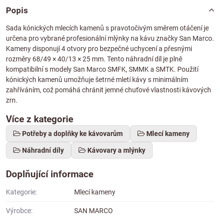
Popis
Sada kónických mlecích kamenů s pravotočivým směrem otáčení je
určena pro vybrané profesionální mlýnky na kávu značky San Marco.
Kameny disponují 4 otvory pro bezpečné uchycení a přesnými
rozměry 68/49 × 40/13 × 25 mm. Tento náhradní díl je plně
kompatibilní s modely San Marco SMFK, SMMK a SMTK. Použití
kónických kamenů umožňuje šetrné mletí kávy s minimálním
zahříváním, což pomáhá chránit jemné chuťové vlastnosti kávových
zrn.
Více z kategorie
Potřeby a doplňky ke kávovarům
Mlecí kameny
Náhradní díly
Kávovary a mlýnky
Doplňující informace
Kategorie:
Mlecí kameny
Výrobce:
SAN MARCO