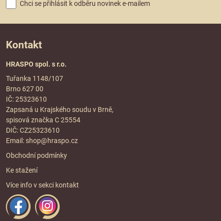
Chci se přihlásit k odběru novinek e-mailem
Kontakt
HRASPO spol. s r.o.
Tuřanka 1148/107
Brno 627 00
IČ: 25323610
Zapsaná u Krajského soudu v Brně,
spisová značka C 25554
DIČ: CZ25323610
Email:
shop@hraspo.cz
Obchodní podmínky
Ke stažení
Více info v sekci
kontakt