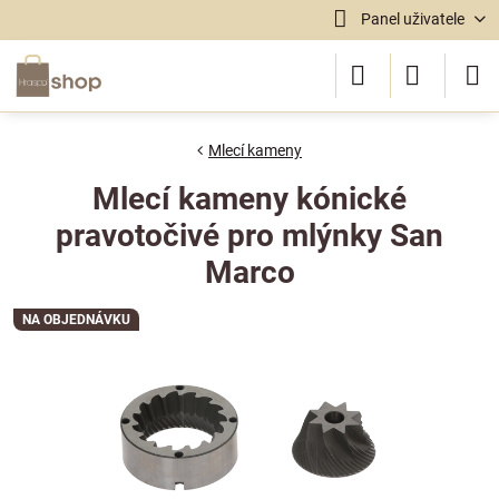
Panel uživatele
Mlecí kameny
Mlecí kameny kónické
pravotočivé pro mlýnky San
Marco
NA OBJEDNÁVKU