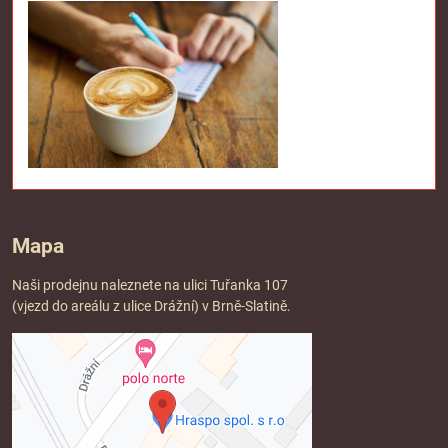
Mapa
Naši prodejnu naleznete na ulici Tuřanka 107
(vjezd do areálu z ulice Drážní) v Brně-Slatině.