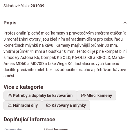
Skladové číslo:
201039
Popis
Profesionální ploché mlecí kameny s pravotočivým směrem otáčení a
3 montážními otvory jsou ideálním náhradním dílem pro celou řadu
komerčních mlýnků na kávu. Kameny mají vnější průměr 80 mm,
vnitřní průměr 41 mm a tloušťku 10 mm. Tento díl je plně kompatibilní
s modely Astoria K6, Compak K5 OLD, K6-OLD, K8 a K8-OLD, Marcfi-
Ancas MD60 a MD70D a také Wega K6. Instalací nových kamenů
docílíte precizního mletí bez nežádoucího prachu a přehřívání kávové
směsi.
Více z kategorie
Potřeby a doplňky ke kávovarům
Mlecí kameny
Náhradní díly
Kávovary a mlýnky
Doplňující informace