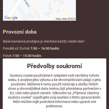
Provozní doba
Naše kamenná prodejna je otevřena každý všední den!
Pondělí až čtvrtek
7:00
– 16:00 hodin
.
Pátek
7:00 – 15:00 hodin
.
Předvolby soukromí
Doprava a platba
Soubory cookie používáme k vylepšení vaší návštěvy tohoto
webu, k analýze jeho výkonu a ke shromažďování údajů o jeho
DOPRAVA ZDARMA
používání. Můžeme k tomu použít nástroje a služby třetích
při objednávce nad
2000 Kč vč. DPH.
stran a shromážděná data mohou být přenášena partnerům v
EU, USA nebo jiných zemích. Kliknutím na „Přijmout všechny
*Nevztahuje se na paletovou přepravu.
soubory cookie“ vyjadřujete svůj souhlas s tímto zpracováním.
Níže můžete najít podrobné informace nebo upravit své
preference.