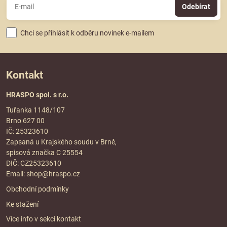
Odebírat
Chci se přihlásit k odběru novinek e-mailem
Kontakt
HRASPO spol. s r.o.
Tuřanka 1148/107
Brno 627 00
IČ: 25323610
Zapsaná u Krajského soudu v Brně,
spisová značka C 25554
DIČ: CZ25323610
Email:
shop@hraspo.cz
Obchodní podmínky
Ke stažení
Více info v sekci
kontakt