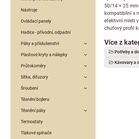
50/14 × 25 mm a
Nástroje
kompatibilní s
efektivní mletí
Ovládací panely
chuťový profil 
Hadice - přívodní, odpadní
Více z kate
Páky a příslušenství
Potřeby a d
Plastové kryty a nálepky
Kávovary a 
Průtokoměry
Sítka, difuzory
Šroubení
Těsnění bojleru
Těsnění páky
Termostaty
Tlakové spínače