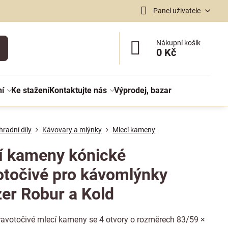
Panel uživatele
Nákupní košík
0 Kč
ní
Ke stažení
Kontaktujte nás
Výprodej, bazar
radní díly
Kávovary a mlýnky
Mlecí kameny
í kameny kónické
otočivé pro kávomlýnky
er Robur a Kold
ravotočivé mlecí kameny se 4 otvory o rozměrech 83/59 ×