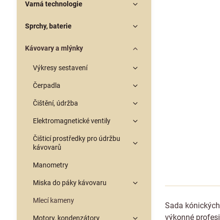
Varná technologie
Sprchy, baterie
Kávovary a mlýnky
Výkresy sestavení
Čerpadla
Čištění, údržba
Elektromagnetické ventily
Čišticí prostředky pro údržbu
kávovarů
Manometry
Miska do páky kávovaru
Mlecí kameny
Sada kónických
výkonné profes
Motory, kondenzátory