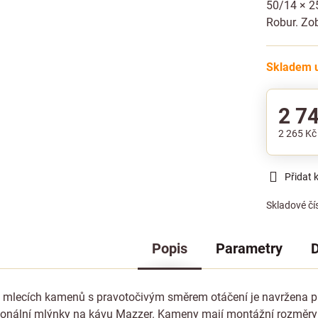
50/14 × 2
Robur.
Zob
Skladem u
2 7
2 265 K
Přidat 
Skladové čí
Popis
Parametry
D
 mlecích kamenů s pravotočivým směrem otáčení je navržena p
ionální mlýnky na kávu Mazzer. Kameny mají montážní rozměry