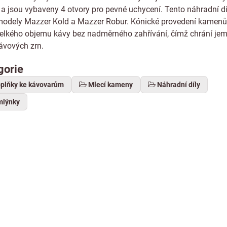
 jsou vybaveny 4 otvory pro pevné uchycení. Tento náhradní díl
 modely Mazzer Kold a Mazzer Robur. Kónické provedení kamen
 velkého objemu kávy bez nadměrného zahřívání, čímž chrání j
kávových zrn.
gorie
oplňky ke kávovarům
Mlecí kameny
Náhradní díly
mlýnky