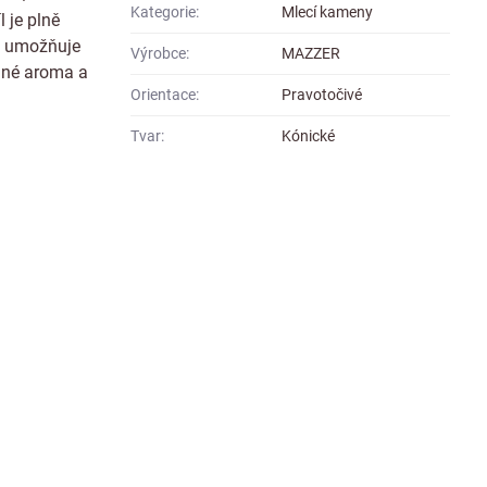
Kategorie:
Mlecí kameny
 je plně
ů umožňuje
Výrobce:
MAZZER
emné aroma a
Orientace:
Pravotočivé
Tvar:
Kónické