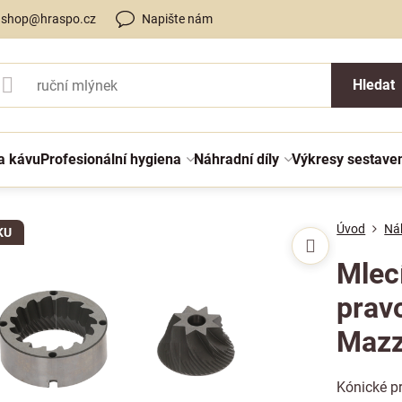
shop@hraspo.cz
Napište nám
Hledat
a kávu
Profesionální hygiena
Náhradní díly
Výkresy sestave
Úvod
Náh
KU
Mlec
prav
Mazz
Kónické p