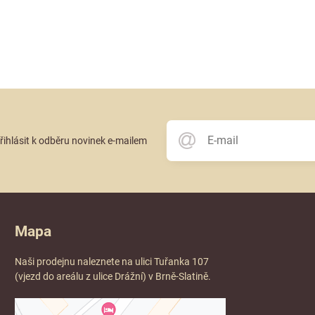
přihlásit k odběru novinek e-mailem
Mapa
Naši prodejnu naleznete na ulici Tuřanka 107
(vjezd do areálu z ulice Drážní) v Brně-Slatině.