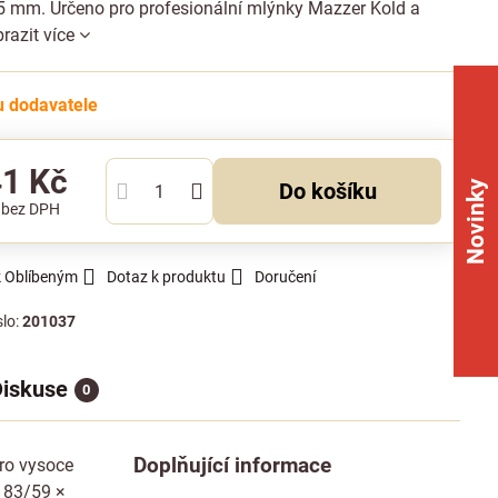
5 mm. Určeno pro profesionální mlýnky Mazzer Kold a
razit více
 dodavatele
41 Kč
Novinky
Do košíku
č
bez DPH
k Oblíbeným
Dotaz k produktu
Doručení
slo:
201037
iskuse
0
Doplňující informace
ro vysoce
 83/59 ×