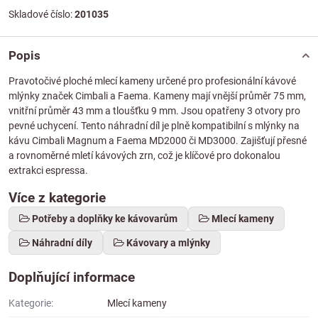
Skladové číslo:
201035
Popis
Pravotočivé ploché mlecí kameny určené pro profesionální kávové
mlýnky značek Cimbali a Faema. Kameny mají vnější průměr 75 mm,
vnitřní průměr 43 mm a tloušťku 9 mm. Jsou opatřeny 3 otvory pro
pevné uchycení. Tento náhradní díl je plně kompatibilní s mlýnky na
kávu Cimbali Magnum a Faema MD2000 či MD3000. Zajišťují přesné
a rovnoměrné mletí kávových zrn, což je klíčové pro dokonalou
extrakci espressa.
Více z kategorie
Potřeby a doplňky ke kávovarům
Mlecí kameny
Náhradní díly
Kávovary a mlýnky
Doplňující informace
Kategorie:
Mlecí kameny