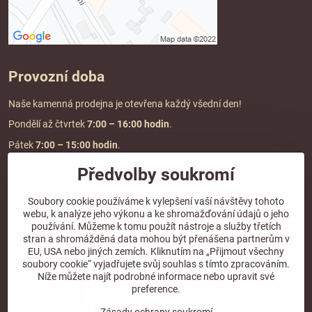
Provozní doba
Naše kamenná prodejna je otevřena každý všední den!
Pondělí až čtvrtek
7:00
– 16:00 hodin
.
Pátek
7:00 – 15:00 hodin
.
Předvolby soukromí
Doprava a platba
Soubory cookie používáme k vylepšení vaší návštěvy tohoto
webu, k analýze jeho výkonu a ke shromažďování údajů o jeho
DOPRAVA ZDARMA
používání. Můžeme k tomu použít nástroje a služby třetích
při objednávce nad
2000 Kč vč. DPH.
stran a shromážděná data mohou být přenášena partnerům v
EU, USA nebo jiných zemích. Kliknutím na „Přijmout všechny
*Nevztahuje se na paletovou přepravu.
soubory cookie“ vyjadřujete svůj souhlas s tímto zpracováním.
Níže můžete najít podrobné informace nebo upravit své
preference.