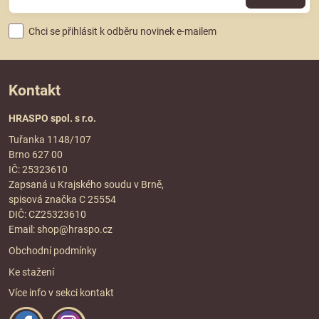
Chci se přihlásit k odběru novinek e-mailem
Kontakt
HRASPO spol. s r.o.
Tuřanka 1148/107
Brno 627 00
IČ: 25323610
Zapsaná u Krajského soudu v Brně,
spisová značka C 25554
DIČ: CZ25323610
Email:
shop@hraspo.cz
Obchodní podmínky
Ke stažení
Více info v sekci
kontakt