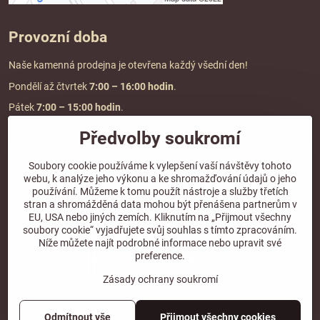
Provozní doba
Naše kamenná prodejna je otevřena každý všední den!
Pondělí až čtvrtek
7:00
– 16:00 hodin
.
Pátek
7:00 – 15:00 hodin
.
Předvolby soukromí
Doprava a platba
Soubory cookie používáme k vylepšení vaší návštěvy tohoto
webu, k analýze jeho výkonu a ke shromažďování údajů o jeho
DOPRAVA ZDARMA
používání. Můžeme k tomu použít nástroje a služby třetích
při objednávce nad
2000 Kč vč. DPH.
stran a shromážděná data mohou být přenášena partnerům v
EU, USA nebo jiných zemích. Kliknutím na „Přijmout všechny
*Nevztahuje se na paletovou přepravu.
soubory cookie“ vyjadřujete svůj souhlas s tímto zpracováním.
Níže můžete najít podrobné informace nebo upravit své
preference.
Zásady ochrany soukromí
Odmítnout vše
Přijmout všechny cookies