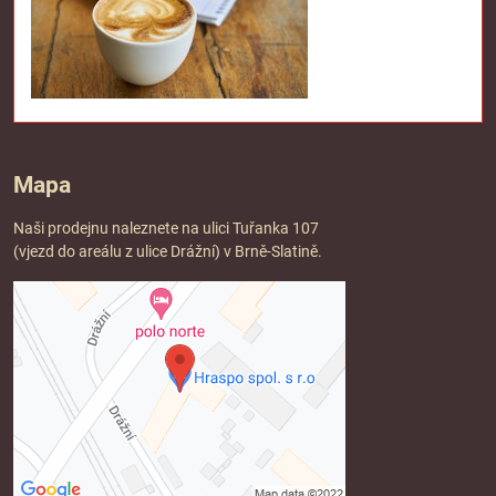
Mapa
Naši prodejnu naleznete na ulici Tuřanka 107
(vjezd do areálu z ulice Drážní) v Brně-Slatině.