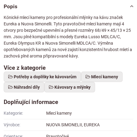
Popis
Kónické mlecí kameny pro profesionální mlýnky na kávu značek
Eureka a Nuova Simonelli. Tyto pravotočivé mlecí kameny mají 4
otvory pro bezpečné upevnění a přesné rozměry 68/49 × 45/13 × 25
mm. Jsou plně kompatibilní s modely Eureka Lusso MDLCA/C,
Eureka Olympus KR a Nuova Simonelli MDLCA/C. Výměna
opotřebovaných kamenů za nové zajistí konzistentní hrubost mletí a
zachová plné aroma připravované kávy.
Více z kategorie
Potřeby a doplňky ke kávovarům
Mlecí kameny
Náhradní díly
Kávovary a mlýnky
Doplňující informace
Kategorie:
Mlecí kameny
Výrobce:
NUOVA SIMONELII, EUREKA
Orientace:
Pravotočivé