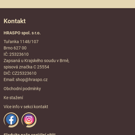
Kontakt
HRASPO spol. s r.o.
Tuřanka 1148/107
Brno 627 00
IČ: 25323610
Zapsaná u Krajského soudu v Brně,
spisová značka C 25554
DIČ: CZ25323610
Email:
shop@hraspo.cz
Obchodní podmínky
Ke stažení
Více info v sekci
kontakt