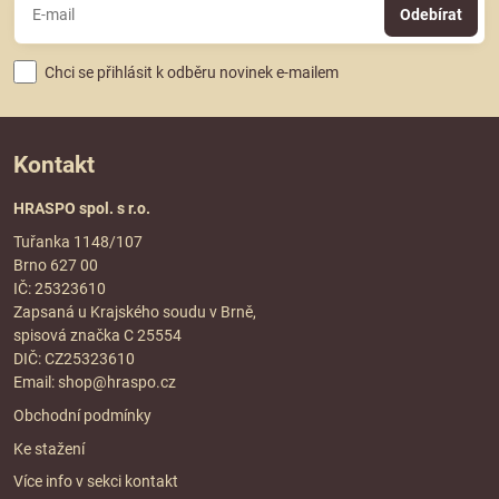
Odebírat
Chci se přihlásit k odběru novinek e-mailem
Kontakt
HRASPO spol. s r.o.
Tuřanka 1148/107
Brno 627 00
IČ: 25323610
Zapsaná u Krajského soudu v Brně,
spisová značka C 25554
DIČ: CZ25323610
Email:
shop@hraspo.cz
Obchodní podmínky
Ke stažení
Více info v sekci
kontakt