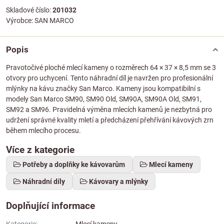
Skladové číslo:
201032
Výrobce:
SAN MARCO
Popis
Pravotočivé ploché mlecí kameny o rozměrech 64 × 37 × 8,5 mm se 3
otvory pro uchycení. Tento náhradní díl je navržen pro profesionální
mlýnky na kávu značky San Marco. Kameny jsou kompatibilní s
modely San Marco SM90, SM90 Old, SM90A, SM90A Old, SM91,
SM92 a SM96. Pravidelná výměna mlecích kamenů je nezbytná pro
udržení správné kvality mletí a předcházení přehřívání kávových zrn
během mlecího procesu.
Více z kategorie
Potřeby a doplňky ke kávovarům
Mlecí kameny
Náhradní díly
Kávovary a mlýnky
Doplňující informace