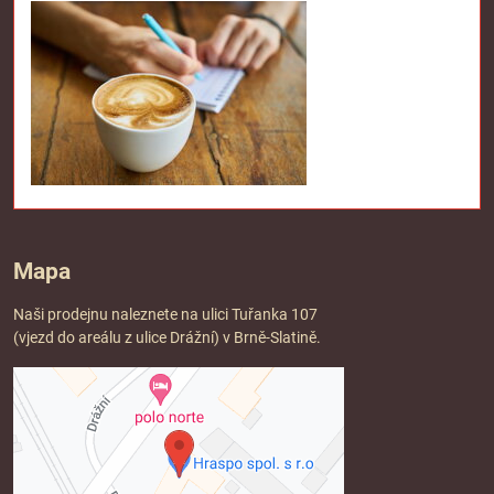
Mapa
Naši prodejnu naleznete na ulici Tuřanka 107
(vjezd do areálu z ulice Drážní) v Brně-Slatině.