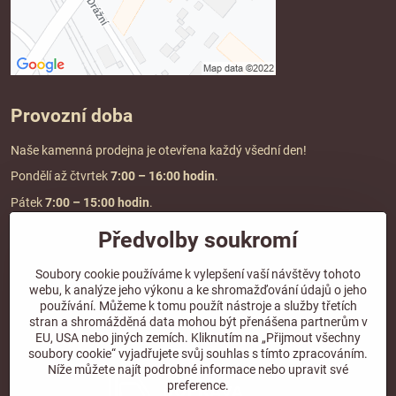
Provozní doba
Naše kamenná prodejna je otevřena každý všední den!
Pondělí až čtvrtek
7:00
– 16:00 hodin
.
Pátek
7:00 – 15:00 hodin
.
Předvolby soukromí
Doprava a platba
Soubory cookie používáme k vylepšení vaší návštěvy tohoto
webu, k analýze jeho výkonu a ke shromažďování údajů o jeho
DOPRAVA ZDARMA
používání. Můžeme k tomu použít nástroje a služby třetích
při objednávce nad
2000 Kč vč. DPH.
stran a shromážděná data mohou být přenášena partnerům v
EU, USA nebo jiných zemích. Kliknutím na „Přijmout všechny
*Nevztahuje se na paletovou přepravu.
soubory cookie“ vyjadřujete svůj souhlas s tímto zpracováním.
Níže můžete najít podrobné informace nebo upravit své
preference.