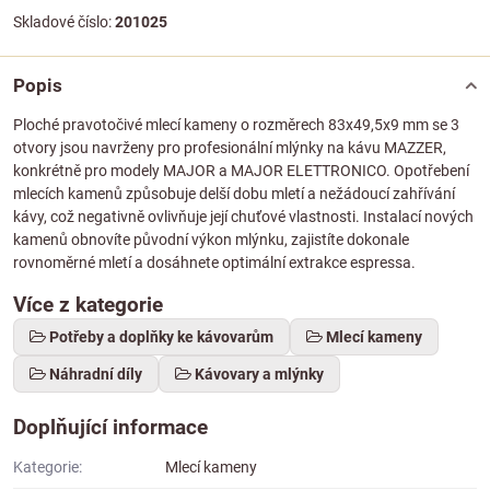
Skladové číslo:
201025
Popis
Ploché pravotočivé mlecí kameny o rozměrech 83x49,5x9 mm se 3
otvory jsou navrženy pro profesionální mlýnky na kávu MAZZER,
konkrétně pro modely MAJOR a MAJOR ELETTRONICO. Opotřebení
mlecích kamenů způsobuje delší dobu mletí a nežádoucí zahřívání
kávy, což negativně ovlivňuje její chuťové vlastnosti. Instalací nových
kamenů obnovíte původní výkon mlýnku, zajistíte dokonale
rovnoměrné mletí a dosáhnete optimální extrakce espressa.
Více z kategorie
Potřeby a doplňky ke kávovarům
Mlecí kameny
Náhradní díly
Kávovary a mlýnky
Doplňující informace
Kategorie:
Mlecí kameny