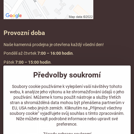
Provozní doba
Naše kamenná prodejna je otevřena každý všední den!
Pondělí až čtvrtek
7:00
– 16:00 hodin
.
Pátek
7:00 – 15:00 hodin
.
Předvolby soukromí
Doprava a platba
Soubory cookie používáme k vylepšení vaší návštěvy tohoto
webu, k analýze jeho výkonu a ke shromažďování údajů o jeho
DOPRAVA ZDARMA
používání. Můžeme k tomu použít nástroje a služby třetích
při objednávce nad
2000 Kč vč. DPH.
stran a shromážděná data mohou být přenášena partnerům v
EU, USA nebo jiných zemích. Kliknutím na „Přijmout všechny
*Nevztahuje se na paletovou přepravu.
soubory cookie“ vyjadřujete svůj souhlas s tímto zpracováním.
Níže můžete najít podrobné informace nebo upravit své
preference.