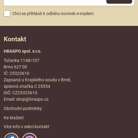
Chci se přihlásit k odběru novinek e-mailem
Kontakt
HRASPO spol. s r.o.
Tuřanka 1148/107
Brno 627 00
IČ: 25323610
Zapsaná u Krajského soudu v Brně,
spisová značka C 25554
DIČ: CZ25323610
Email:
shop@hraspo.cz
Obchodní podmínky
Ke stažení
Více info v sekci
kontakt