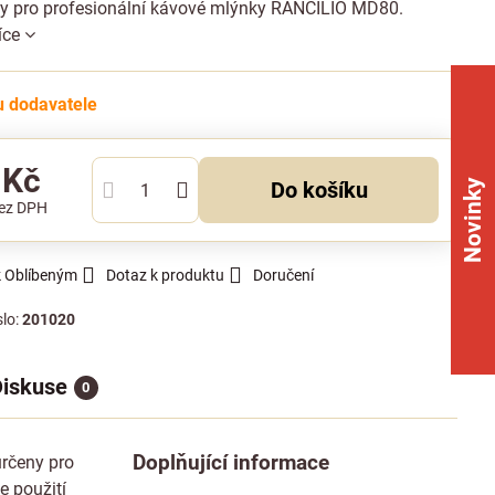
ny pro profesionální kávové mlýnky RANCILIO MD80.
íce
 dodavatele
 Kč
Novinky
Do košíku
ez DPH
k Oblíbeným
Dotaz k produktu
Doručení
slo:
201020
iskuse
0
Doplňující informace
rčeny pro
e použití