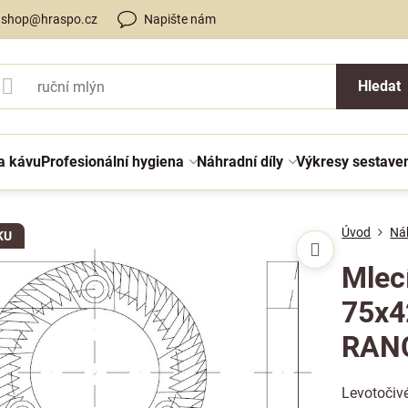
shop@hraspo.cz
Napište nám
Hledat
a kávu
Profesionální hygiena
Náhradní díly
Výkresy sestave
Úvod
Náh
KU
Mlec
75x4
RANC
Levotočiv