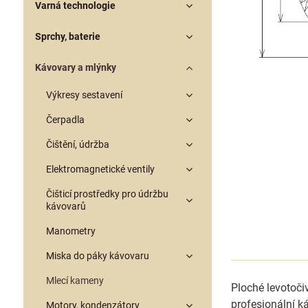
Varná technologie
Sprchy, baterie
Kávovary a mlýnky
Výkresy sestavení
Čerpadla
Čištění, údržba
Elektromagnetické ventily
Čišticí prostředky pro údržbu
kávovarů
Manometry
Miska do páky kávovaru
Mlecí kameny
Ploché levotoč
profesionální 
Motory, kondenzátory