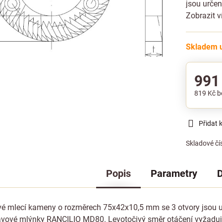
jsou urče
Zobrazit v
Skladem u
991
819 Kč
b
Přidat 
Skladové čí
Popis
Parametry
D
ivé mlecí kameny o rozměrech 75x42x10,5 mm se 3 otvory jsou u
kávové mlýnky RANCILIO MD80. Levotočivý směr otáčení vyžaduj