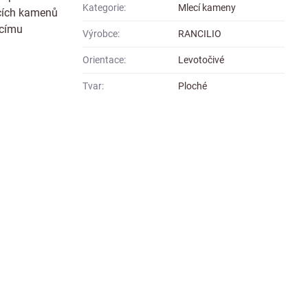
Kategorie:
Mlecí kameny
ecích kamenů
ucímu
Výrobce:
RANCILIO
Orientace:
Levotočivé
Tvar:
Ploché