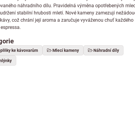
kovaného náhradního dílu. Pravidelná výměna opotřebených ml
 udržení stabilní hrubosti mletí. Nové kameny zamezují nežádo
 kávy, což chrání její aroma a zaručuje vyváženou chuť každého
 espressa.
gorie
oplňky ke kávovarům
Mlecí kameny
Náhradní díly
mlýnky