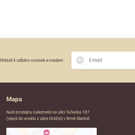
přihlásit k odběru novinek e-mailem
Mapa
Naši prodejnu naleznete na ulici Tuřanka 107
(vjezd do areálu z ulice Drážní) v Brně-Slatině.