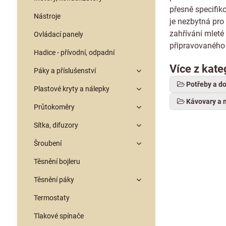
přesně specifi
Nástroje
je nezbytná pro
zahřívání mleté
Ovládací panely
připravovaného
Hadice - přívodní, odpadní
Více z kate
Páky a příslušenství
Potřeby a d
Plastové kryty a nálepky
Kávovary a 
Průtokoměry
Sítka, difuzory
Šroubení
Těsnění bojleru
Těsnění páky
Termostaty
Tlakové spínače