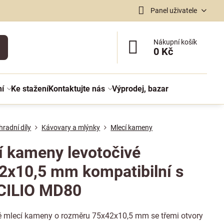
Panel uživatele
Nákupní košík
0 Kč
ní
Ke stažení
Kontaktujte nás
Výprodej, bazar
radní díly
Kávovary a mlýnky
Mlecí kameny
í kameny levotočivé
2x10,5 mm kompatibilní s
ILIO MD80
é mlecí kameny o rozměru 75x42x10,5 mm se třemi otvory