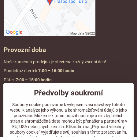
Provozní doba
Naše kamenná prodejna je otevřena každý všední den!
Pondělí až čtvrtek
7:00
– 16:00 hodin
.
Pátek
7:00 – 15:00 hodin
.
Předvolby soukromí
Doprava a platba
Soubory cookie používáme k vylepšení vaší návštěvy tohoto
webu, k analýze jeho výkonu a ke shromažďování údajů o jeho
DOPRAVA ZDARMA
používání. Můžeme k tomu použít nástroje a služby třetích
při objednávce nad
2000 Kč vč. DPH.
stran a shromážděná data mohou být přenášena partnerům v
EU, USA nebo jiných zemích. Kliknutím na „Přijmout všechny
*Nevztahuje se na paletovou přepravu.
soubory cookie“ vyjadřujete svůj souhlas s tímto zpracováním.