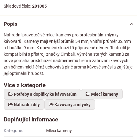
Skladové číslo:
201005
Popis
Náhradní pravotočivé mlecí kameny pro profesionální mlýnky
kávovarů. Kameny mají vnější průměr 54 mm, vnitřní průměr 32 mm
a tloušťku 9 mm. K upevnění slouží tři připravené otvory. Tento díl je
kompatibilní s přístroji značky Cimbali. Výměna starých kamenů za
nové pomáhá předcházet nadměrnému tření a zahřívání kávových
zrn během mletí, čímž uchovává plné aroma kávové směsi a zajišťuje
její optimální hrubost.
Více z kategorie
Potřeby a doplňky ke kávovarům
Mlecí kameny
Náhradní díly
Kávovary a mlýnky
Doplňující informace
Kategorie:
Mlecí kameny