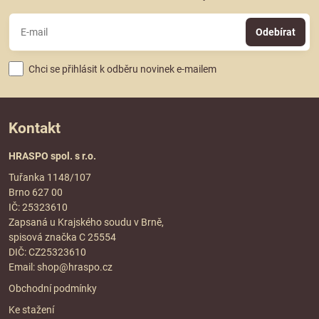
Odebírat
Chci se přihlásit k odběru novinek e-mailem
Kontakt
HRASPO spol. s r.o.
Tuřanka 1148/107
Brno 627 00
IČ: 25323610
Zapsaná u Krajského soudu v Brně,
spisová značka C 25554
DIČ: CZ25323610
Email:
shop@hraspo.cz
Obchodní podmínky
Ke stažení