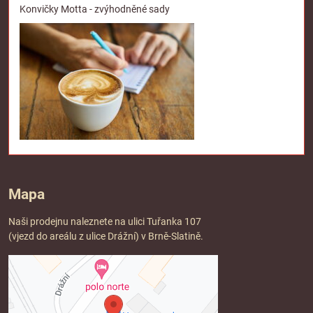
Konvičky Motta - zvýhodněné sady
Mapa
Naši prodejnu naleznete na ulici Tuřanka 107
(vjezd do areálu z ulice Drážní) v Brně-Slatině.