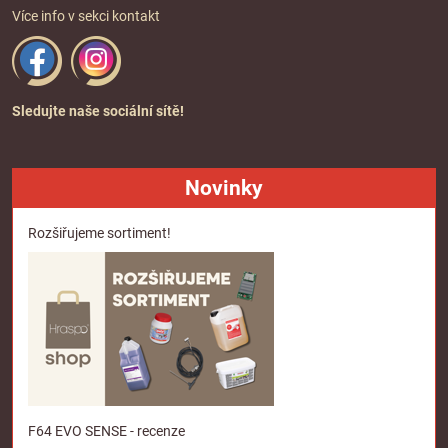
Více info v sekci
kontakt
Sledujte naše sociální sítě!
Novinky
Rozšiřujeme sortiment!
F64 EVO SENSE - recenze