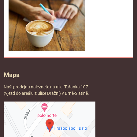
Mapa
Naši prodejnu naleznete na ulici Tuřanka 107
(vjezd do areálu z ulice Drážní) v Brně-Slatině.