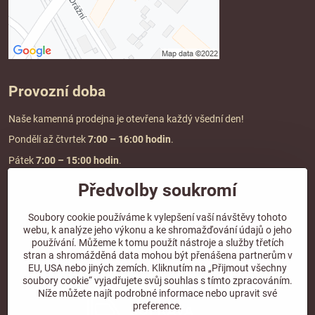
Provozní doba
Naše kamenná prodejna je otevřena každý všední den!
Pondělí až čtvrtek
7:00
– 16:00 hodin
.
Pátek
7:00 – 15:00 hodin
.
Předvolby soukromí
Doprava a platba
Soubory cookie používáme k vylepšení vaší návštěvy tohoto
webu, k analýze jeho výkonu a ke shromažďování údajů o jeho
DOPRAVA ZDARMA
používání. Můžeme k tomu použít nástroje a služby třetích
při objednávce nad
2000 Kč vč. DPH.
stran a shromážděná data mohou být přenášena partnerům v
EU, USA nebo jiných zemích. Kliknutím na „Přijmout všechny
*Nevztahuje se na paletovou přepravu.
soubory cookie“ vyjadřujete svůj souhlas s tímto zpracováním.
Níže můžete najít podrobné informace nebo upravit své
preference.