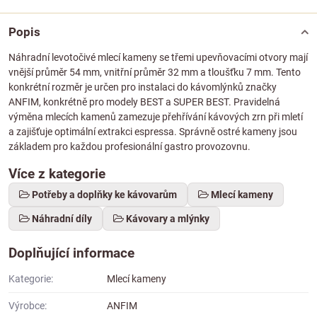
Popis
Náhradní levotočivé mlecí kameny se třemi upevňovacími otvory mají
vnější průměr 54 mm, vnitřní průměr 32 mm a tloušťku 7 mm. Tento
konkrétní rozměr je určen pro instalaci do kávomlýnků značky
ANFIM, konkrétně pro modely BEST a SUPER BEST. Pravidelná
výměna mlecích kamenů zamezuje přehřívání kávových zrn při mletí
a zajišťuje optimální extrakci espressa. Správně ostré kameny jsou
základem pro každou profesionální gastro provozovnu.
Více z kategorie
Potřeby a doplňky ke kávovarům
Mlecí kameny
Náhradní díly
Kávovary a mlýnky
Doplňující informace
Kategorie:
Mlecí kameny
Výrobce:
ANFIM