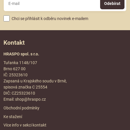
Odebírat
Chci se přihlásit k odběru novinek e-mailem
Kontakt
HRASPO spol. s r.o.
Tuřanka 1148/107
Brno 627 00
IČ: 25323610
Zapsaná u Krajského soudu v Brně,
spisová značka C 25554
DIČ: CZ25323610
Email:
shop@hraspo.cz
Obchodní podmínky
Ke stažení
Více info v sekci
kontakt