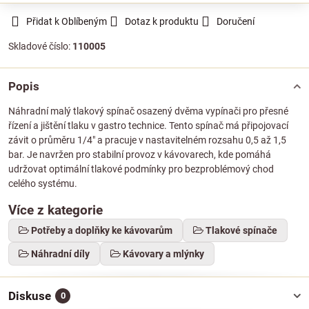
Přidat k Oblíbeným
Dotaz k produktu
Doručení
Skladové číslo:
110005
Popis
Náhradní malý tlakový spínač osazený dvěma vypínači pro přesné
řízení a jištění tlaku v gastro technice. Tento spínač má připojovací
závit o průměru 1/4" a pracuje v nastavitelném rozsahu 0,5 až 1,5
bar. Je navržen pro stabilní provoz v kávovarech, kde pomáhá
udržovat optimální tlakové podmínky pro bezproblémový chod
celého systému.
Více z kategorie
Potřeby a doplňky ke kávovarům
Tlakové spínače
Náhradní díly
Kávovary a mlýnky
Diskuse
0