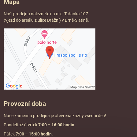
Mapa
Naši prodejnu naleznete na ulici Tuřanka 107
(vjezd do areálu z ulice Drážní) v Brně-Slatině.
Provozní doba
Naše kamenná prodejna je otevřena každý všední den!
Pondělí až čtvrtek
7:00
– 16:00 hodin
.
Pátek
7:00 – 15:00 hodin
.