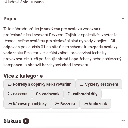
Skladové číslo:
106068
Popis
Tato náhradní zátka je navržena pro sestavu vodoznaku
profesionálních kávovarů Bezzera. Zajišťuje spolehlivé uzavření a
těsnost celého systému pro sledování hladiny vody v bojleru. Díl
odpovídá pozici číslo 01 na oficiálním schématu rozpadu sestavy
vodoznaku Bezzera. Je ideální volbou pro servisní techniky i
provozovatele, kteří potřebují nahradit opotřebený nebo poškozený
komponent a obnovit bezchybný chod kávovaru.
Více z kategorie
Potřeby a doplňky ke kávovarům
Výkresy sestavení
Bezzera
Vodoznak
Náhradní díly
Kávovary a mlýnky
Bezzera
Vodoznak
Diskuse
0