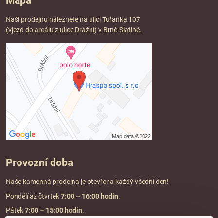
Mapa
Naši prodejnu naleznete na ulici Tuřanka 107
(vjezd do areálu z ulice Drážní) v Brně-Slatině.
Provozní doba
Naše kamenná prodejna je otevřena každý všední den!
Pondělí až čtvrtek
7:00
– 16:00 hodin
.
Pátek
7:00 – 15:00 hodin
.