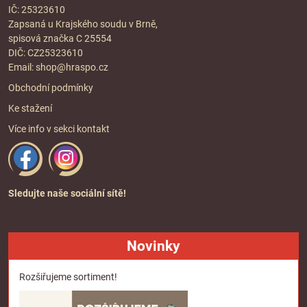
IČ: 25323610
Zapsaná u Krajského soudu v Brně,
spisová značka C 25554
DIČ: CZ25323610
Email:
shop@hraspo.cz
Obchodní podmínky
Ke stažení
Více info v sekci
kontakt
Sledujte naše sociální sítě!
Novinky
Rozšiřujeme sortiment!