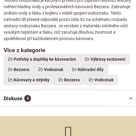
Těsnění vodoznaku je klíčovým prvkem pro zajištění těsnosti sestavy
měření hladiny vody u profesionálních kávovarů Bezzera. Zabraňuje
únikům vody a tlaku z bojleru v místě spojení vodoznaku. Tento
náhradní díl přesně odpovídá pozici číslo 02 na schématu rozpadu
sestavy vodoznaku Bezzera. Je vyroben z materiálu odolného vůči
vysokým teplotám a tlaku, což zaručuje dlouhou životnost a
spolehlivost při každodenním provozu kávovaru.
Více z kategorie
Potřeby a doplňky ke kávovarům
Výkresy sestavení
Bezzera
Vodoznak
Náhradní díly
Kávovary a mlýnky
Bezzera
Vodoznak
Diskuse
0