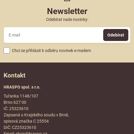
Newsletter
Odebírat naše novinky:
Odebírat
Chci se přihlásit k odběru novinek e-mailem
Kontakt
HRASPO spol. s r.o.
Tuřanka 1148/107
Brno 627 00
IČ: 25323610
Zapsaná u Krajského soudu v Brně,
spisová značka C 25554
DIČ: CZ25323610
Email:
shop@hraspo.cz