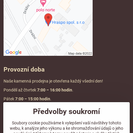
Provozní doba
Naše kamenná prodejna je otevřena každý všední den!
Pondělí až čtvrtek
7:00
– 16:00 hodin
.
Pátek
7:00 – 15:00 hodin
.
Předvolby soukromí
Doprava a platba
Soubory cookie používáme k vylepšení vaší návštěvy tohoto
webu, k analýze jeho výkonu a ke shromažďování údajů o jeho
DOPRAVA ZDARMA